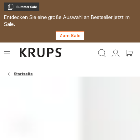
Summer Sale
Kopieren
Entdecken Sie eine große Auswahl an Bestseller jetzt im
Sale.
Zum Sale
Krups
Das
Mein
Mein
Homepage
Menü
Konto
Waren
öffnen
Startseite