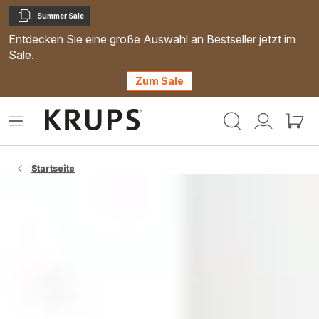
Summer Sale
Kopieren
Entdecken Sie eine große Auswahl an Bestseller jetzt im
Sale.
Zum Sale
Krups
Das
Mein
Mein
Homepage
Menü
Konto
Waren
öffnen
Startseite