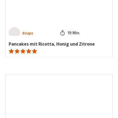
Zitrone
Krups
19 Min.
Pancakes mit Ricotta, Honig und Zitrone
ratings.NaN
Parmesan-
Waffeln