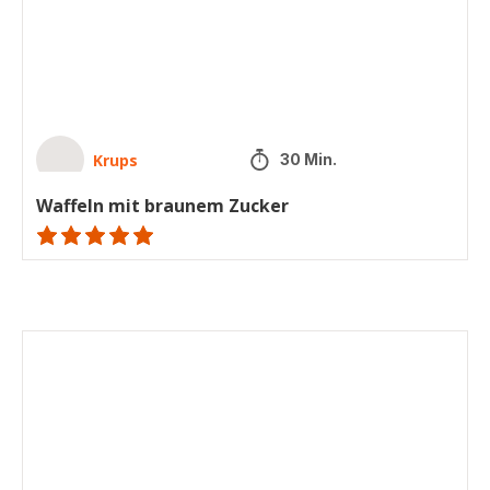
Krups
30 Min.
Waffeln mit braunem Zucker
ratings.NaN
Französische
Käse-
Windbeutel