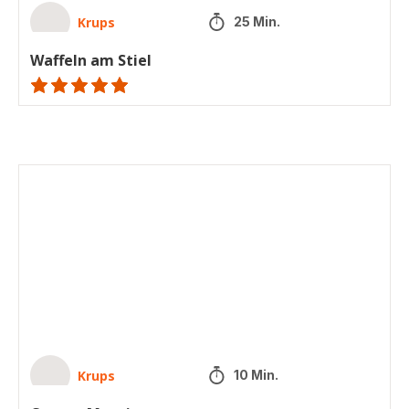
Krups
25 Min.
Waffeln am Stiel
ratings.NaN
Croque
Monsieur
Krups
10 Min.