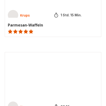
Krups
1 Std. 15 Min.
Parmesan-Waffeln
ratings.NaN
Mini
Calzone