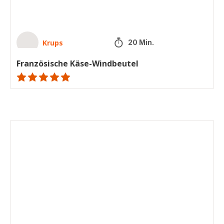
Krups
20 Min.
Französische Käse-Windbeutel
ratings.NaN
Waffeln
am
Stiel