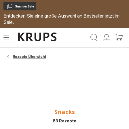
Summer Sale
Kopieren
Entdecken Sie eine große Auswahl an Bestseller jetzt im
Sale.
Krups
Mein
Mein
Homepage
Konto
Waren
Rezepte Übersicht
Snacks
83 Rezepte