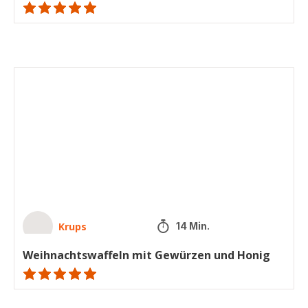
ratings.NaN
Weihnachtswaffeln
mit
Gewürzen
und
Honig
Krups
14 Min.
Weihnachtswaffeln mit Gewürzen und Honig
ratings.NaN