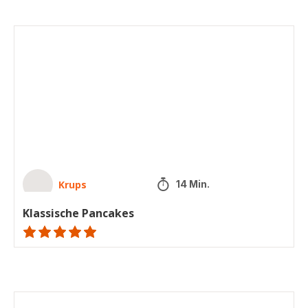
Klassische
Pancakes
Krups
14 Min.
Klassische Pancakes
ratings.NaN
Schinken-