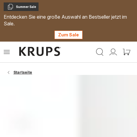
Summer Sale
Kopieren
Entdecken Sie eine große Auswahl an Bestseller jetzt im
Sale.
Zum Sale
Krups
Das
Mein
Mein
Homepage
Menü
Konto
Waren
öffnen
Startseite