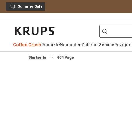
Summer Sale
Kopieren
["Kaffeevollautomat",
Krups
Homepage
Coffee Crush
Produkte
Neuheiten
Zubehör
Service
Rezepte
Startseite
404 Page