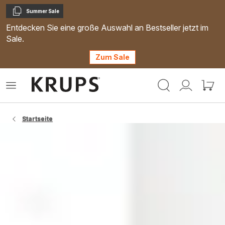
Summer Sale
Kopieren
Entdecken Sie eine große Auswahl an Bestseller jetzt im
Sale.
Zum Sale
Krups
Das
Mein
Mein
Homepage
Menü
Konto
Waren
öffnen
Startseite