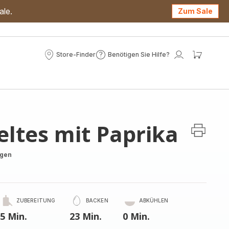
ale.
Zum Sale
Store-Finder
Benötigen Sie Hilfe?
Store-
Benötigen
Mein
Mein
Finder
Sie
Konto
Waren
Hilfe?
ltes mit Paprika
ngen
ZUBEREITUNG
BACKEN
ABKÜHLEN
5 Min.
23 Min.
0 Min.