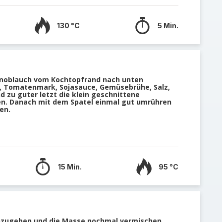
130 °C
5 Min.
Knoblauch vom Kochtopfrand nach unten
, Tomatenmark, Sojasauce, Gemüsebrühe, Salz,
nd zu guter letzt die klein geschnittene
en. Danach mit dem Spatel einmal gut umrühren
en.
15 Min.
95 °C
nzugeben und die Masse nochmal vermischen