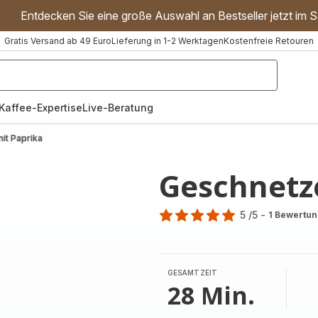
Entdecken Sie eine große Auswahl an Bestseller jetzt im S
Gratis Versand ab 49 Euro
Lieferung in 1-2 Werktagen
Kostenfreie Retouren
"Handmixer","Waffeleisen"]
Kaffee-Expertise
Live-Beratung
it Paprika
Geschnetze
5
/5
-
1 Bewertu
Bewertung
mit
5
Sternen
GESAMTZEIT
(Durchschnitt)
28 Min.