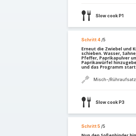
Slow cook P1
Schritt 4
/5
Erneut die Zwiebel und 
schieben. Wasser, Sahne
Pfeffer, Paprikapulver u
Paprikawürfel hinzugeb
und das Programm start
Misch-/Rühraufsatz
Slow cook P3
Schritt 5
/5
Nun den Soßenbinder hi