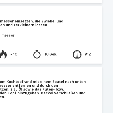
lmesser einsetzen, die Zwiebel und
n und zerkleinern lassen.
almesser
- °C
10 Sek.
V12
vom Kochtopfrand mit einem Spatel nach unten
messer entfernen und durch den
zen. 2 EL Öl sowie das Puten- bzw.
den Topf hinzugeben. Deckel verschließen und
en.