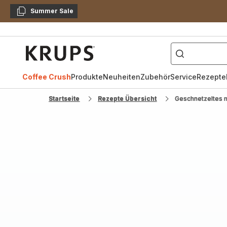
Summer Sale
Kopieren
["Kaffeevollautomat",
Krups
Homepage
Coffee Crush
Produkte
Neuheiten
Zubehör
Service
Rezepte
Startseite
Rezepte Übersicht
Geschnetzeltes m