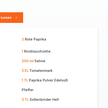
rsonen
en
Personen
hinzufügen
2
Rote Paprika
1
Knoblauchzehe
200 ml
Sahne
3 EL
Tomatenmark
1 TL
Paprika Pulver Edelsüß
Pfeffer
3 TL
Soßenbinder Hell