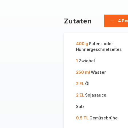
Zutaten
4 Pe
Person
löschen
400 g
Puten- oder
Hühnergeschnetzeltes
1
Zwiebel
250 ml
Wasser
2 EL
Öl
2 EL
Sojasauce
Salz
0.5 TL
Gemüsebrühe