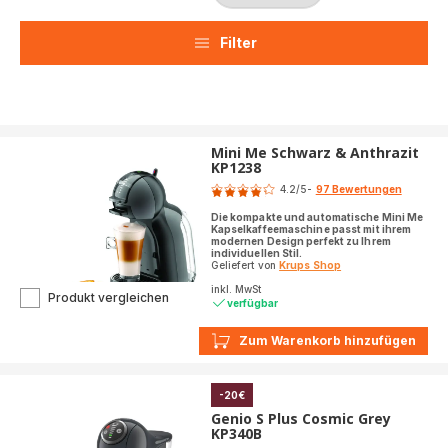
Filter
Mini Me Schwarz & Anthrazit
KP1238
Bewertung
4.2
/5
-
97 Bewertungen
ratings.4.2
Die kompakte und automatische Mini Me
Kapselkaffeemaschine passt mit ihrem
modernen Design perfekt zu Ihrem
individuellen Stil.
Geliefert von
Krups Shop
inkl. MwSt
Mini
Produkt vergleichen
verfügbar
Me
Schwarz
Zum Warenkorb hinzufügen
&
Anthrazit
KP1238
-20€
Genio S Plus Cosmic Grey
KP340B
Bewertung