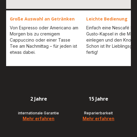
Große Auswahl an Getränken
Leichte Bedienung
Von Espresso oder Americano am
Einfach eine Nescafé Do
Morgen bis zu cremigem
Gusto-Kapsel in die Mas
Cappuccino oder einer Tasse
einlegen und den Knopf 
Tee am Nachmittag – für jeden ist
Schon ist Ihr Lieblingsge
etwas dabei.
fertig!
2 Jahre
15 Jahre
internationale Garantie
Reparierbarkeit
Mehr erfahren
Mehr erfahren