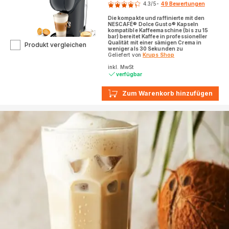
4.3
/5
-
49 Bewertungen
ratings.4.3
Die kompakte und raffinierte mit den
NESCAFÉ® Dolce Gusto® Kapseln
kompatible Kaffeemaschine (bis zu 15
bar) bereitet Kaffee in professioneller
Qualität mit einer sämigen Crema in
Genio
Produkt vergleichen
weniger als 30 Sekunden zu
S
Geliefert von
Krups Shop
Plus
inkl. MwSt
Cosmic
verfügbar
Grey
KP340B
Zum Warenkorb hinzufügen