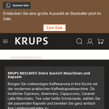
Summer Sale
Kopieren
Entdecken Sie eine große Auswahl an Bestseller jetzt im
Sale.
Zum Sale
Krups
Das
Mein
Mein
Homepage
Menü
Konto
Waren
öffnen
KAFFEEMASCHINEN
KRUPS NESCAFE® Dolce Gusto® Maschinen und
Kapseln
Bringen Sie vollmundiges Kaffeearoma in Ihre Küche mit
der modernen praktischen Kaffeekapselmaschine. Ob
köstlicher Espresso, Americano, Cappuccino, Caramel
Latte Macchiato, Tee oder heiße Schokolade, wählen Sie
die passenden Kapseln und bereiten Sie ganz einfach
Ihre Lieblingsgetränke zu.