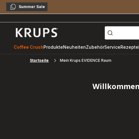
Summer Sale
Kopieren
["Kaffeevollautomat",
Krups
Homepage
Coffee Crush
Produkte
Neuheiten
Zubehör
Service
Rezepte
Startseite
Mein Krups EVIDENCE Raum
Willkommen 