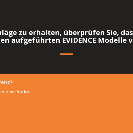
Willkommen
Willkommen
in
in
Ihrem
Ihrem
Krups
Krups
EVIDENCE
EVIDENCE
äge zu erhalten, überprüfen Sie, da
Kaffeemaschinen-
Kaffeemaschinen-
ten aufgeführten EVIDENCE Modelle v
Raum
Raum
renz?
nter dem Produkt