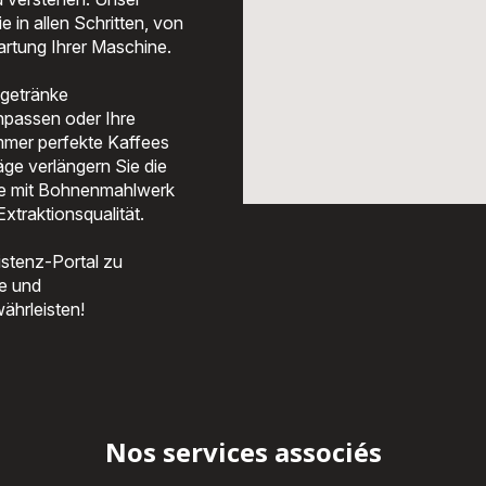
EVIDENCE
EVIDENCE
 in allen Schritten, von
Modelle
Modelle
Wartung Ihrer Maschine.
von
von
KRUPS
KRUPS
sgetränke
ist.
ist.
npassen oder Ihre
mmer perfekte Kaffees
äge verlängern Sie die
ne mit Bohnenmahlwerk
traktionsqualität.
istenz-Portal zu
e und
ährleisten!
Nos services associés