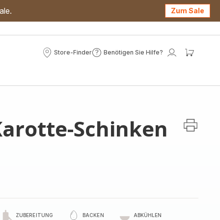
ale.
Zum Sale
Store-Finder
Benötigen Sie Hilfe?
Store-
Benötigen
Mein
Mein
Finder
Sie
Konto
Waren
Hilfe?
Karotte-Schinken
ZUBEREITUNG
BACKEN
ABKÜHLEN