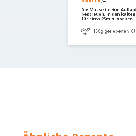
Schritt 4
/4
Die Masse in eine Aufla
bestreuen. In den kalten
für circa 25min. backen.
150g geriebenen K