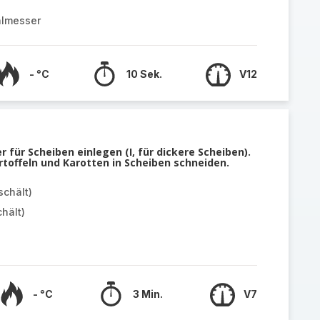
almesser
- °C
10 Sek.
V12
 für Scheiben einlegen (I, für dickere Scheiben).
toffeln und Karotten in Scheiben schneiden.
schält)
hält)
- °C
3 Min.
V7