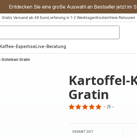
Entdecken Sie eine große Auswahl an Bestseller jetzt im S
Gratis Versand ab 49 Euro
Lieferung in 1-2 Werktagen
Kostenfreie Retouren
"Handmixer","Waffeleisen"]
Kaffee-Expertise
Live-Beratung
e-Schinken Gratin
Kartoffel-
Gratin
-
/5
-
Bewertung
mit
5
Sternen
GESAMTZEIT
(Durchschnitt)