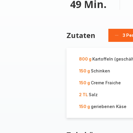
49 Min.
Zutaten
3 Pe
Person
löschen
800 g
Kartoffeln (geschäl
150 g
Schinken
150 g
Creme Fraiche
2 TL
Salz
150 g
geriebenen Käse