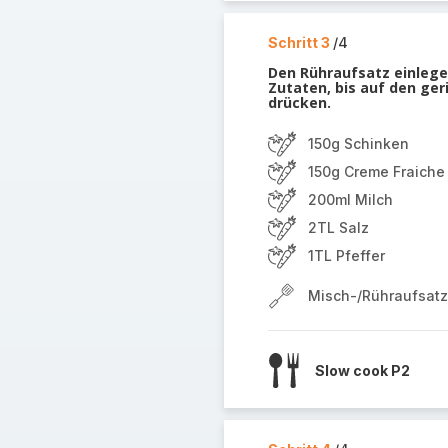
Schritt 3
/4
Den Rühraufsatz einlegen
Zutaten, bis auf den ger
drücken.
150g Schinken
150g Creme Fraiche
200ml Milch
2TL Salz
1TL Pfeffer
Misch-/Rühraufsatz
Slow cook P2