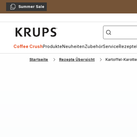
Summer Sale
Kopieren
["Kaffeevollautomat",
Krups
Homepage
Coffee Crush
Produkte
Neuheiten
Zubehör
Service
Rezepte
Startseite
Rezepte Übersicht
Kartoffel-Karott