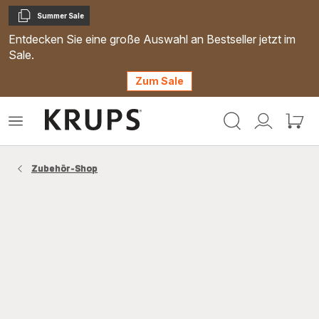
Summer Sale
Kopieren
Entdecken Sie eine große Auswahl an Bestseller jetzt im
Sale.
Zum Sale
Krups
Das
Mein
Mein
Homepage
Menü
Konto
Waren
öffnen
Zubehör-Shop