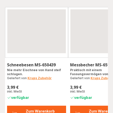
Schneebesen MS-650439
Messbecher MS-6516
Nie mehr Eischnee von Hand steif
Praktisch mit einem
schlagen.
Fassungsvermögen von 80
Geliefert von
Krups Zubehör
Geliefert von
Krups Zubehö
3,99 €
3,99 €
Preis
Preis
inkl. MwSt
inkl. MwSt
verfügbar
verfügbar
Zum Warenkorb
Zum Warenk