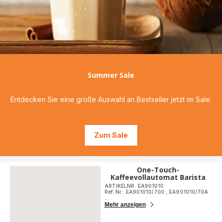
Summer Sale
Entdecken Sie eine große Auswahl an Bestseller jetzt im Sale.
Zum Sale
One-Touch-
Kaffeevollautomat Barista
ARTIKELNR. EA901010
Ref. Nr.: EA901010/700
,
EA901010/70A
...
Mehr anzeigen