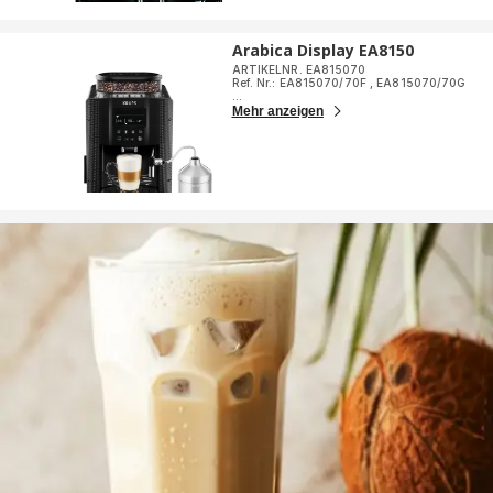
Arabica Display EA8150
ARTIKELNR. EA815070
Ref. Nr.: EA815070/70F
,
EA815070/70G
...
Mehr anzeigen