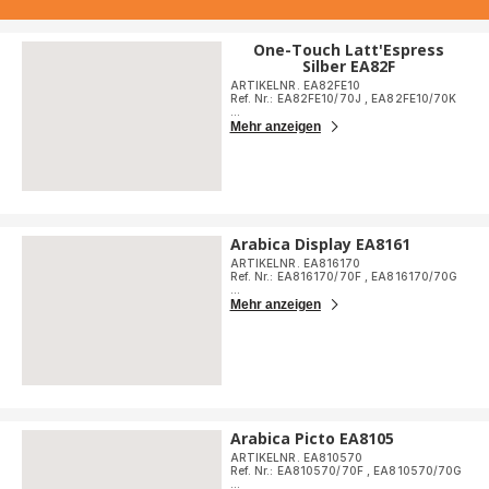
One-Touch Latt'Espress
Silber EA82F
ARTIKELNR. EA82FE10
Ref. Nr.: EA82FE10/70J
,
EA82FE10/70K
...
Mehr anzeigen
Arabica Display EA8161
ARTIKELNR. EA816170
Ref. Nr.: EA816170/70F
,
EA816170/70G
...
Mehr anzeigen
Arabica Picto EA8105
ARTIKELNR. EA810570
Ref. Nr.: EA810570/70F
,
EA810570/70G
...