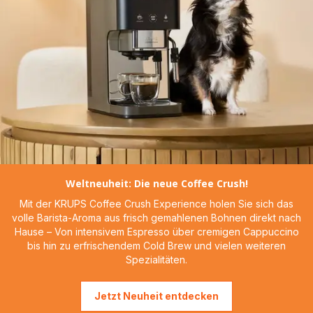
Weltneuheit: Die neue Coffee Crush!
Mit der KRUPS Coffee Crush Experience holen Sie sich das
volle Barista-Aroma aus frisch gemahlenen Bohnen direkt nach
Hause – Von intensivem Espresso über cremigen Cappuccino
bis hin zu erfrischendem Cold Brew und vielen weiteren
Spezialitäten.
Jetzt Neuheit entdecken