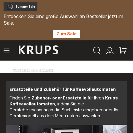
Summer Sale
Kopieren
Entdecken Sie eine große Auswahl an Bestseller jetzt im
Sale.
Zum Sale
Krups
Das
Mein
Mein
Homepage
Menü
Konto
Waren
öffnen
Getränkezubereitung
Ersatzteile und Zubehör für Kaffeevollautomaten
Finden Sie
Zubehör- oder Ersatzteile
für Ihren
Krups
Kaffeevollautomaten
, indem Sie die
Gerätebezeichnung in die Suchleiste eingeben oder Ihr
Gerätemodell aus dem Menü unten auswählen.