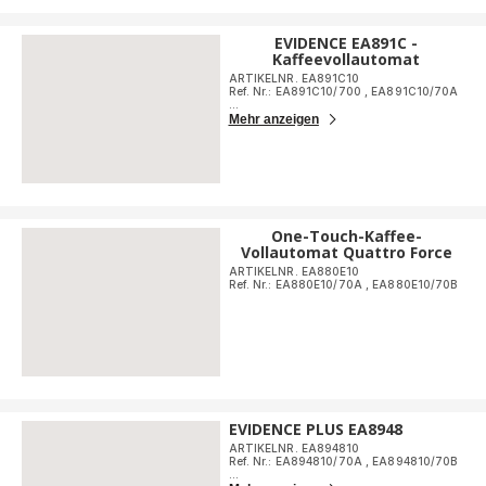
EVIDENCE EA891C -
Kaffeevollautomat
ARTIKELNR. EA891C10
Ref. Nr.: EA891C10/700
,
EA891C10/70A
...
Mehr anzeigen
One-Touch-Kaffee-
Vollautomat Quattro Force
ARTIKELNR. EA880E10
Ref. Nr.: EA880E10/70A
,
EA880E10/70B
EVIDENCE PLUS EA8948
ARTIKELNR. EA894810
Ref. Nr.: EA894810/70A
,
EA894810/70B
...