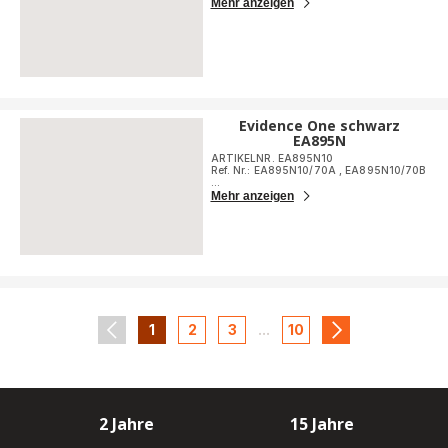
Mehr anzeigen
Evidence One schwarz
EA895N
ARTIKELNR. EA895N10
Ref. Nr.: EA895N10/70A
,
EA895N10/70B
...
Mehr anzeigen
1
2
3
...
10
navigation.pagination.actions.prev
-
-
-
-
navigation.pagi
navigation.pagination.a11y.page
navigation.pagination.a11y.page
navigation.pagination.a11y.pa
navigation.paginatio
2 Jahre
15 Jahre