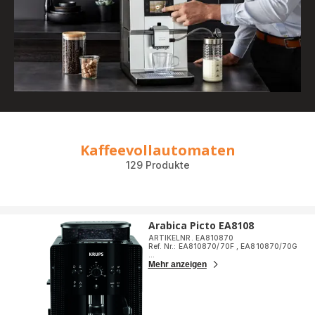
Kaffeevollautomaten
129 Produkte
Arabica Picto EA8108
ARTIKELNR. EA810870
Ref. Nr.: EA810870/70F
,
EA810870/70G
...
Mehr anzeigen