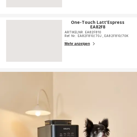
One-Touch Latt'Espress
EA82F8
ARTIKELNR. EA82F810
Ref. Nr.: EA82F810/70J
,
EA82F810/70K
...
Mehr anzeigen