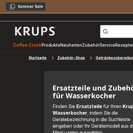
Summer Sale
Kopieren
["Kaffeevollautomat",
Krups
Homepage
Coffee Crush
Produkte
Neuheiten
Zubehör
Service
Rezepte
Startseite
Zubehör-Shop
Getränkezubereitu
Ersatzteile und Zubeh
für Wasserkocher
Finden Sie
Ersatzteile
für Ihren
Kru
Wasserkocher
, indem Sie die
Gerätebezeichnung in die Suchleiste
eingeben oder Ihr Gerätemodell aus 
Menü unten auswählen.