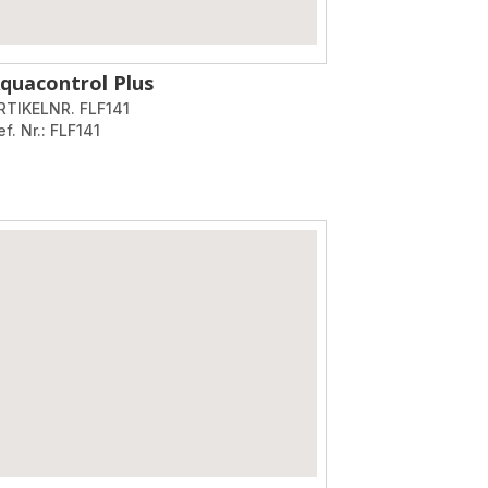
quacontrol Plus
RTIKELNR. FLF141
ef. Nr.: FLF141