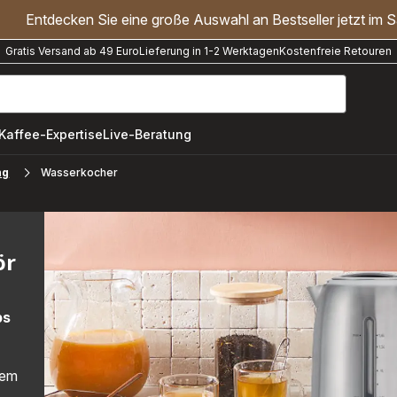
Entdecken Sie eine große Auswahl an Bestseller jetzt im S
Gratis Versand ab 49 Euro
Lieferung in 1-2 Werktagen
Kostenfreie Retouren
"Handmixer","Waffeleisen"]
Kaffee-Expertise
Live-Beratung
ng
Wasserkocher
ör
ps
dem