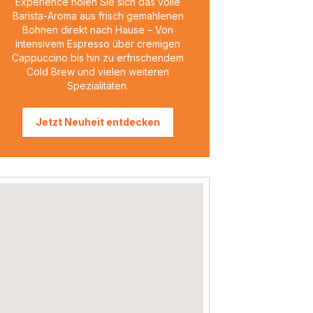
Experience holen Sie sich das volle
Barista-Aroma aus frisch gemahlenen
Bohnen direkt nach Hause – Von
intensivem Espresso über cremigen
Cappuccino bis hin zu erfrischendem
Cold Brew und vielen weiteren
Spezialitäten.
Jetzt Neuheit entdecken