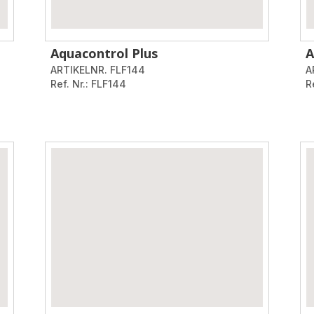
Aquacontrol Plus
A
ARTIKELNR. FLF144
A
Ref. Nr.: FLF144
R