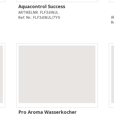
Aquacontrol Success
ARTIKELNR. FLF34WJL
A
Ref. Nr.: FLF34WJL/7Y0
R
Pro Aroma Wasserkocher