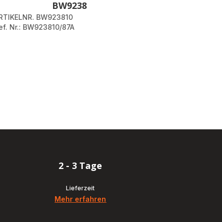
BW9238
RTIKELNR. BW923810
ef. Nr.: BW923810/87A
on.actions.next
.page
2 - 3 Tage
Lieferzeit
Mehr erfahren