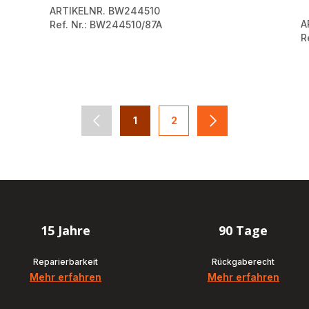
ARTIKELNR. BW244510
A
Ref. Nr.: BW244510/87A
R
1
2
navigation.pagination.actions.prev
-
-
navigation.paginati
navigation.pagination.a11y.page
navigation.pagination.a11y
15 Jahre
90 Tage
Reparierbarkeit
Rückgaberecht
Mehr erfahren
Mehr erfahren