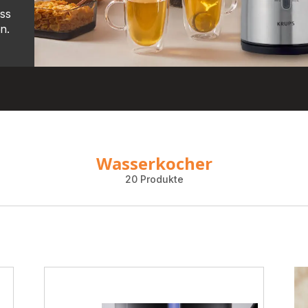
uss
n.
Wasserkocher
20 Produkte