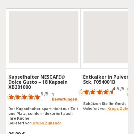
Kapselhalter NESCAFE®
Entkalker in Pulverf
Dolce Gusto – 18 Kapseln
Stk. F054001B
Bewertung
XB201000
Bewertung
4.5
/5
49
5
/5
Bew
1
-
ratings.4.5
Bewertungen
-
Bewertung
Schützen Sie Ihr Gerät
mit
Geliefert von
Krups Zubehö
Der Kapselhalter spart nicht nur Zeit
und Platz, sondern dekoriert auch
5
Ihre Küche
Sternen
Geliefert von
Krups Zubehör
(Durchschnitt)