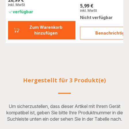
26,99 €
Preis
inkl. MwSt
5,99 €
Preis
inkl. MwSt
verfügbar
Nicht verfügbar
Zum Warenkorb
hinzufügen
Benachrichtigu
Entkal
in
Pulve
2
Stk.
F054
Hergestellt für 3 Produkt(e)
Um sicherzustellen, dass dieser Artikel mit Ihrem Gerät
kompatibel ist, geben Sie bitte Ihre Produktnummer in die
Suchleiste unten ein oder sehen Sie in der Tabelle nach.