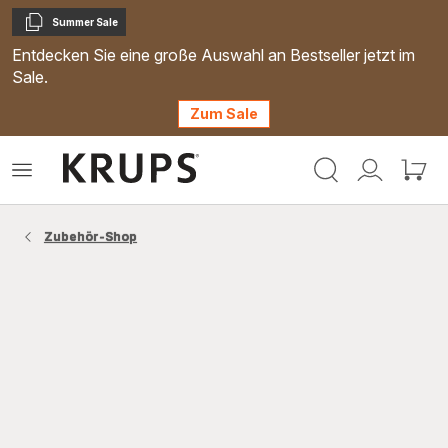
Summer Sale
Kopieren
Entdecken Sie eine große Auswahl an Bestseller jetzt im
Sale.
Zum Sale
Krups
Das
Mein
Mein
Homepage
Menü
Konto
Waren
öffnen
Zubehör-Shop