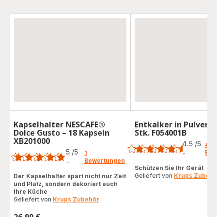
Kapselhalter NESCAFE®
Entkalker in Pulverf
Dolce Gusto – 18 Kapseln
Stk. F054001B
Bewertung
XB201000
Bewertung
4.5
/5
49
5
/5
Bew
1
-
ratings.4.5
Bewertungen
-
Bewertung
Schützen Sie Ihr Gerät
mit
Geliefert von
Krups Zubehö
Der Kapselhalter spart nicht nur Zeit
und Platz, sondern dekoriert auch
5
Ihre Küche
Sternen
Geliefert von
Krups Zubehör
(Durchschnitt)