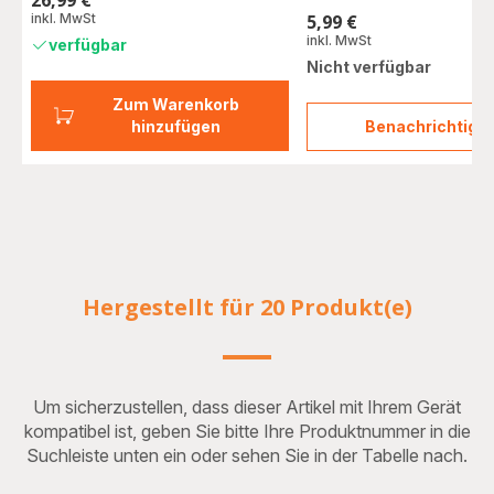
26,99 €
Preis
inkl. MwSt
5,99 €
Preis
inkl. MwSt
verfügbar
Nicht verfügbar
Zum Warenkorb
hinzufügen
Benachrichtigu
Entkal
in
Pulve
2
Stk.
F054
Hergestellt für 20 Produkt(e)
Um sicherzustellen, dass dieser Artikel mit Ihrem Gerät
kompatibel ist, geben Sie bitte Ihre Produktnummer in die
Suchleiste unten ein oder sehen Sie in der Tabelle nach.