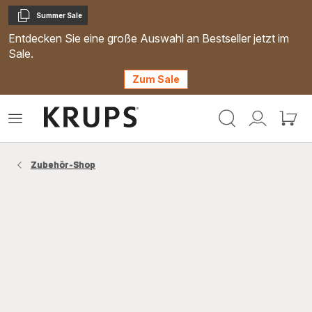
Summer Sale
Kopieren
Entdecken Sie eine große Auswahl an Bestseller jetzt im
Sale.
Zum Sale
Krups
Das
Mein
Mein
Homepage
Menü
Konto
Waren
öffnen
Zubehör-Shop