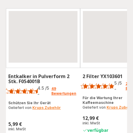
Entkalker in Pulverform 2
2 Filter YX103601
Bewertung
Stk. F054001B
Bewertung
5
/5
2
4.5
/5
Bew
49
-
Bewertung
Bewertungen
-
ratings.4.5
mit
Für die Wartung Ihrer
Kaffeemaschine
Schützen Sie Ihr Gerät
5
Geliefert von
Krups Zubehö
Geliefert von
Krups Zubehör
Sternen
(Durchschnitt)
12,99 €
Preis
5,99 €
inkl. MwSt
Preis
inkl. MwSt
verfügbar