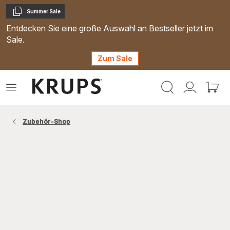
Summer Sale
Kopieren
Entdecken Sie eine große Auswahl an Bestseller jetzt im
Sale.
Zum Sale
Krups
Das
Mein
Mein
Homepage
Menü
Konto
Waren
öffnen
Zubehör-Shop