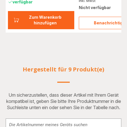
inkl. MwSt
verfügbar
Nicht verfügbar
Zum Warenkorb
hinzufügen
Benachrichtigu
Entkal
in
Pulve
2
Stk.
F054
Hergestellt für 9 Produkt(e)
Um sicherzustellen, dass dieser Artikel mit Ihrem Gerät
kompatibel ist, geben Sie bitte Ihre Produktnummer in die
Suchleiste unten ein oder sehen Sie in der Tabelle nach.