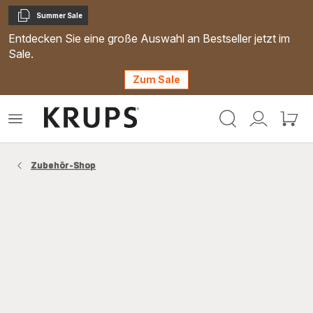
Summer Sale
Kopieren
Entdecken Sie eine große Auswahl an Bestseller jetzt im
Sale.
Zum Sale
Krups
Das
Mein
Mein
Homepage
Menü
Konto
Waren
öffnen
Zubehör-Shop