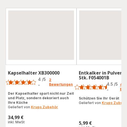
Kapselhalter XB300000
Entkalker in Pulverf
Bewertung
Stk. F054001B
Bewertung
4
/5
2
4.5
/5
Bewertungen
-
49
Bewertung
Bew
-
ratings.4.5
mit
Der Kapselhalter spart nicht nur Zeit
und Platz, sondern dekoriert auch
Schützen Sie Ihr Gerät
4
Ihre Küche
Geliefert von
Krups Zubehö
Sternen
Geliefert von
Krups Zubehör
(Durchschnitt)
34,99 €
Preis
inkl. MwSt
5,99 €
Preis