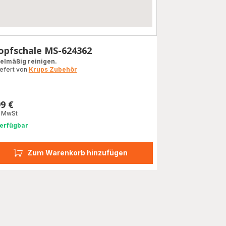
opfschale MS-624362
elmäßig reinigen.
iefert von
Krups Zubehör
99 €
s
. MwSt
erfügbar
Zum Warenkorb hinzufügen