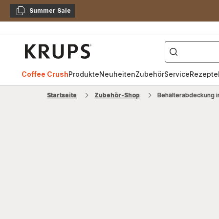
Summer Sale
Kopieren
["Kaffeevollautomat",
Krups
Homepage
Coffee Crush
Produkte
Neuheiten
Zubehör
Service
Rezepte
Startseite
Zubehör-Shop
Behälterabdeckung 