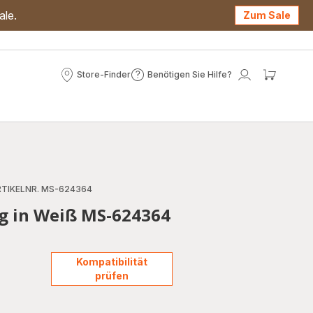
ale.
Zum Sale
Store-Finder
Benötigen Sie Hilfe?
Store-
Benötigen
Mein
Mein
Finder
Sie
Konto
Waren
Hilfe?
TIKELNR. MS-624364
g in Weiß MS-624364
Kompatibilität
prüfen