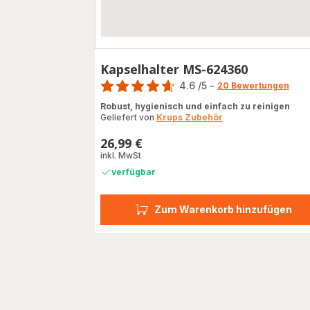
Kapselhalter MS-624360
Bewertung
4.6
/5
-
20 Bewertungen
ratings.4.6
Robust, hygienisch und einfach zu reinigen
Geliefert von
Krups Zubehör
26,99 €
Preis
inkl. MwSt
verfügbar
Zum Warenkorb hinzufügen