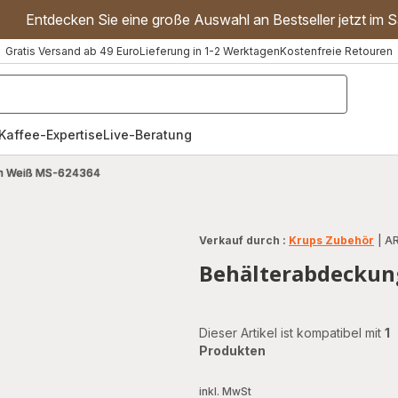
Entdecken Sie eine große Auswahl an Bestseller jetzt im S
Gratis Versand ab 49 Euro
Lieferung in 1-2 Werktagen
Kostenfreie Retouren
"Handmixer","Waffeleisen"]
Kaffee-Expertise
Live-Beratung
in Weiß MS-624364
Verkauf durch :
Krups Zubehör
|
AR
Behälterabdeckun
Dieser Artikel ist kompatibel mit
1
Produkten
inkl. MwSt