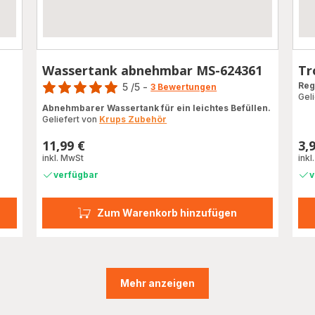
Wassertank abnehmbar MS-624361
Tr
Bewertung
Reg
5
/5
-
3 Bewertungen
Gel
Bewertung
Abnehmbarer Wassertank für ein leichtes Befüllen.
mit
Geliefert von
Krups Zubehör
5
Sternen
11,99 €
3,
Preis
Prei
(Durchschnitt)
inkl. MwSt
inkl
verfügbar
v
Zum Warenkorb hinzufügen
Mehr anzeigen