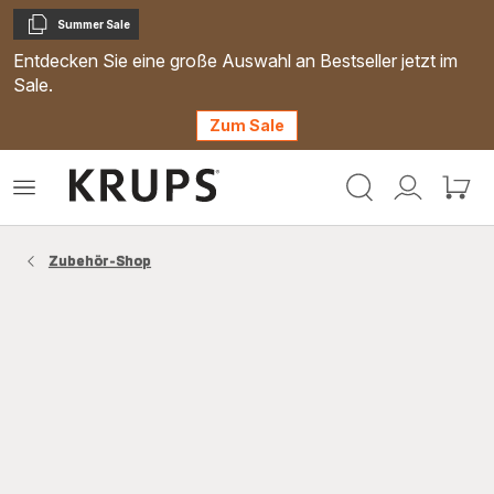
Summer Sale
Kopieren
Entdecken Sie eine große Auswahl an Bestseller jetzt im
Sale.
Zum Sale
Krups
Das
Mein
Mein
Homepage
Menü
Konto
Waren
öffnen
Zubehör-Shop