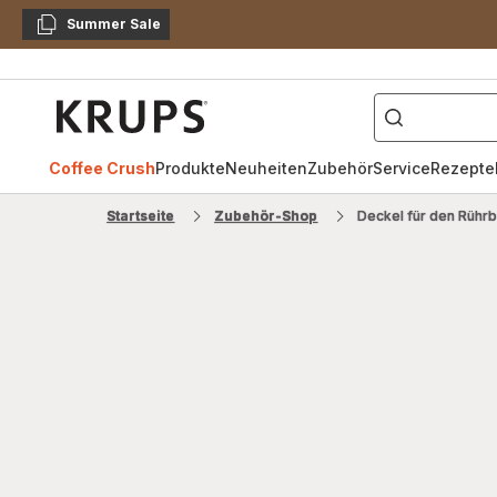
Summer Sale
Kopieren
["Kaffeevollautomat",
Krups
Homepage
Coffee Crush
Produkte
Neuheiten
Zubehör
Service
Rezepte
Startseite
Zubehör-Shop
Deckel für den Rühr