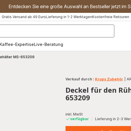
Entdecken Sie eine große Auswahl an Bestseller jetzt im S
Gratis Versand ab 49 Euro
Lieferung in 1-2 Werktagen
Kostenfreie Retouren
"Handmixer","Waffeleisen"]
Kaffee-Expertise
Live-Beratung
behälter MS-653209
Verkauf durch :
Krups Zubehör
|
AR
Deckel für den Rü
653209
inkl. MwSt
verfügbar
|
Lieferung in 2-3 We