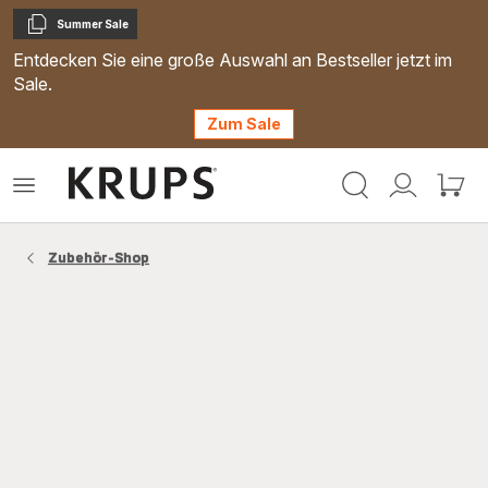
Summer Sale
Kopieren
Entdecken Sie eine große Auswahl an Bestseller jetzt im
Sale.
Zum Sale
Krups
Das
Mein
Mein
Homepage
Menü
Konto
Waren
öffnen
Zubehör-Shop