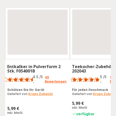
Entkalker in Pulverform 2
Teekocher-Zubehör S
Stk. F054001B
202043
Bewertung
Bewertung
4.5
/5
5
/5
49
1
Bewertungen
Bew
-
-
ratings.4.5
Bewertung
mit
Schützen Sie Ihr Gerät
Für jeden Geschmack
Geliefert von
Krups Zubehör
Geliefert von
Krups Zubehö
5
Sternen
5,99 €
(Durchschnitt)
Preis
5,99 €
inkl. MwSt
Preis
inkl. MwSt
verfügbar