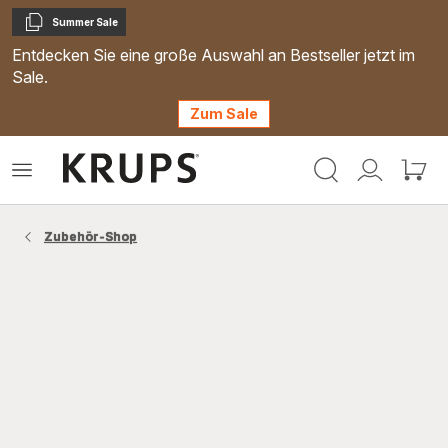
Summer Sale
Kopieren
Entdecken Sie eine große Auswahl an Bestseller jetzt im
Sale.
Zum Sale
Krups
Das
Mein
Mein
Homepage
Menü
Konto
Waren
öffnen
Zubehör-Shop