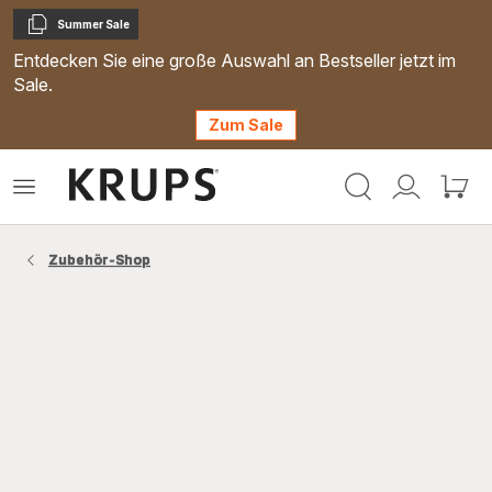
Summer Sale
Kopieren
Entdecken Sie eine große Auswahl an Bestseller jetzt im
Sale.
Zum Sale
Krups
Das
Mein
Mein
Homepage
Menü
Konto
Waren
öffnen
Zubehör-Shop