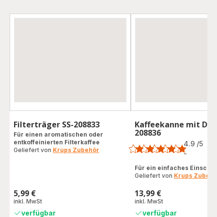
Filterträger SS-208833
Kaffeekanne mit Deck
208836
Für einen aromatischen oder
Bewertung
entkoffeinierten Filterkaffee
4.9
/5
7
Geliefert von
Krups Zubehör
Be
-
ratings.4.9
Für ein einfaches Einsche
Geliefert von
Krups Zubehö
5,99 €
13,99 €
Preis
Preis
inkl. MwSt
inkl. MwSt
verfügbar
verfügbar