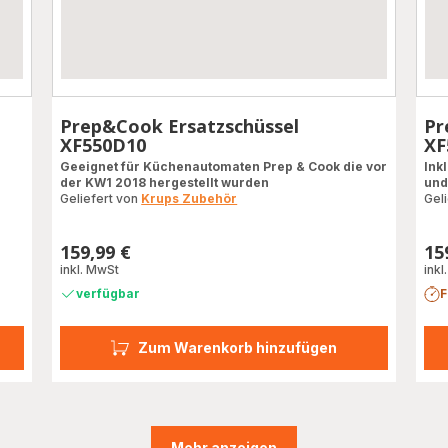
n
Prep&Cook Ersatzschüssel
Pr
XF550D10
XF
Geeignet für Küchenautomaten Prep & Cook die vor
Ink
der KW1 2018 hergestellt wurden
und
Geliefert von
Krups Zubehör
Gel
159,99 €
15
Preis
Prei
inkl. MwSt
inkl
verfügbar
F
Zum Warenkorb hinzufügen
Mehr anzeigen