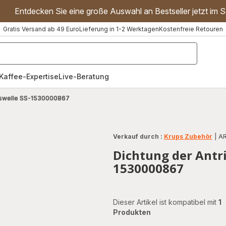
Entdecken Sie eine große Auswahl an Bestseller jetzt im S
Gratis Versand ab 49 Euro
Lieferung in 1-2 Werktagen
Kostenfreie Retouren
"Handmixer","Waffeleisen"]
Kaffee-Expertise
Live-Beratung
bswelle SS-1530000867
Verkauf durch :
Krups Zubehör
|
AR
Dichtung der Antri
1530000867
Dieser Artikel ist kompatibel mit
1
Produkten