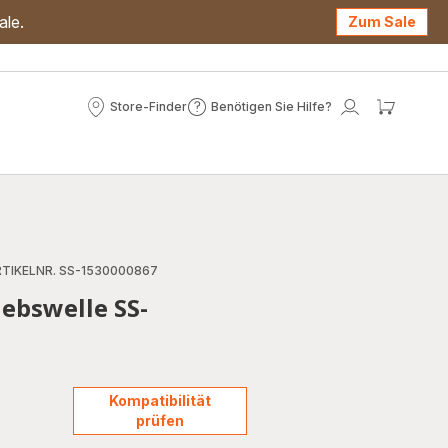
ale.
Zum Sale
Store-Finder
Benötigen Sie Hilfe?
Store-
Benötigen
Mein
Mein
Finder
Sie
Konto
Waren
Hilfe?
TIKELNR. SS-1530000867
ebswelle SS-
Kompatibilität
prüfen