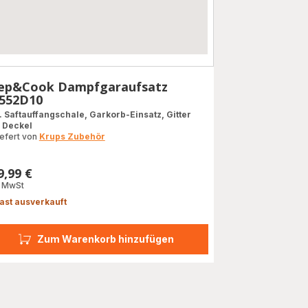
ep&Cook Dampfgaraufsatz
552D10
l. Saftauffangschale, Garkorb-Einsatz, Gitter
 Deckel
iefert von
Krups Zubehör
9,99 €
s
. MwSt
ast ausverkauft
Zum Warenkorb hinzufügen