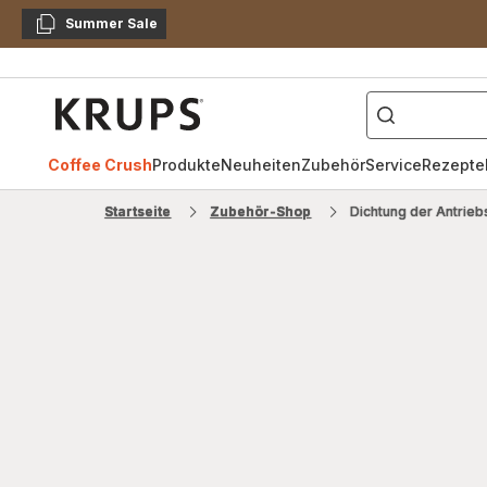
Summer Sale
Kopieren
["Kaffeevollautomat",
Krups
Homepage
Coffee Crush
Produkte
Neuheiten
Zubehör
Service
Rezepte
Startseite
Zubehör-Shop
Dichtung der Antrie