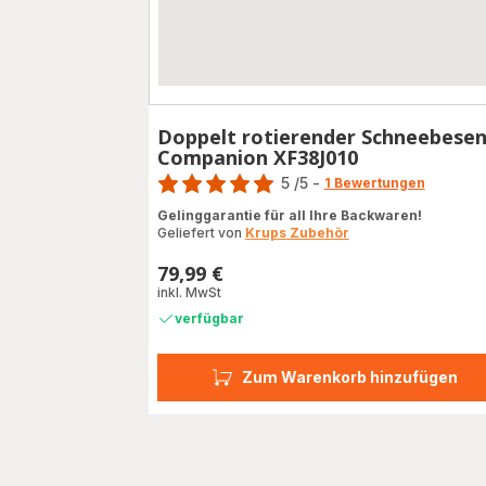
Doppelt rotierender Schneebese
Companion XF38J010
Bewertung
5
/5
-
1 Bewertungen
Bewertung
Gelinggarantie für all Ihre Backwaren!
mit
Geliefert von
Krups Zubehör
5
Sternen
79,99 €
Preis
(Durchschnitt)
inkl. MwSt
verfügbar
Zum Warenkorb hinzufügen