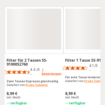
Filter für 2 Tassen SS-
Filter 1 Tasse SS-910
Bewertung
9100052760
Bewertung
4.1
/5
8
4.4
/5
Be
7
-
ratings.4.1
Bewertungen
-
ratings.4.4
Für eine Tasse leckeren E
Geliefert von
Krups Zubehö
Zwei Tassen Espresso gleichzeitig
Geliefert von
Krups Zubehör
8,99 €
8,99 €
Preis
Preis
inkl. MwSt
inkl. MwSt
verfügbar
verfügbar