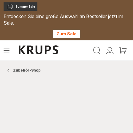
Summer Sale
Kopieren
Entdecken Sie eine große Auswahl an Bestseller jetzt im
Sale.
Zum Sale
Krups
Das
Mein
Mein
Homepage
Menü
Konto
Waren
öffnen
Zubehör-Shop