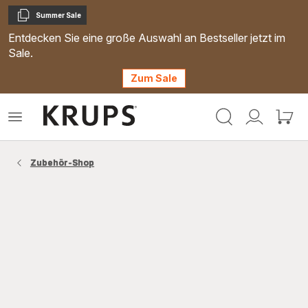
Summer Sale
Kopieren
Entdecken Sie eine große Auswahl an Bestseller jetzt im
Sale.
Zum Sale
Krups
Das
Mein
Mein
Homepage
Menü
Konto
Waren
öffnen
Zubehör-Shop