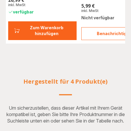
26,99 €
Preis
inkl. MwSt
5,99 €
Preis
inkl. MwSt
verfügbar
Nicht verfügbar
Zum Warenkorb
hinzufügen
Benachrichtigu
Entkal
in
Pulve
2
Stk.
F054
Hergestellt für 4 Produkt(e)
Um sicherzustellen, dass dieser Artikel mit Ihrem Gerät
kompatibel ist, geben Sie bitte Ihre Produktnummer in die
Suchleiste unten ein oder sehen Sie in der Tabelle nach.