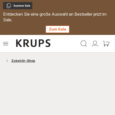
Summer Sale
Kopieren
Entdecken Sie eine große Auswahl an Bestseller jetzt im
Sale.
Zum Sale
Krups
Das
Mein
Mein
Homepage
Menü
Konto
Waren
öffnen
Zubehör-Shop