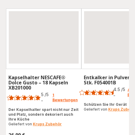
Kapselhalter NESCAFE®
Entkalker in Pulverf
Dolce Gusto – 18 Kapseln
Stk. F054001B
Bewertung
XB201000
Bewertung
4.5
/5
49
5
/5
Bew
1
-
ratings.4.5
Bewertungen
-
Bewertung
Schützen Sie Ihr Gerät
mit
Geliefert von
Krups Zubehö
Der Kapselhalter spart nicht nur Zeit
und Platz, sondern dekoriert auch
5
Ihre Küche
Sternen
Geliefert von
Krups Zubehör
(Durchschnitt)