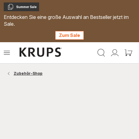
Summer Sale
Kopieren
Entdecken Sie eine große Auswahl an Bestseller jetzt im
Sale.
Zum Sale
Krups
Das
Mein
Mein
Homepage
Menü
Konto
Waren
öffnen
Zubehör-Shop