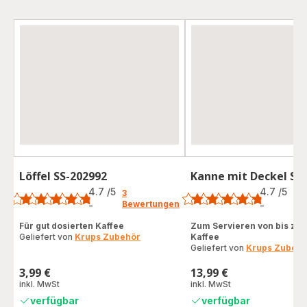
Löffel SS-202992
Kanne mit Deckel SS
Bewertung
Bewertung
4.7
/5
4.7
/5
3
3
Bewertungen
Be
-
-
ratings.4.7
ratings.4.7
Für gut dosierten Kaffee
Zum Servieren von bis zu 
Geliefert von
Krups Zubehör
Kaffee
Geliefert von
Krups Zubehö
3,99 €
13,99 €
Preis
Preis
inkl. MwSt
inkl. MwSt
verfügbar
verfügbar