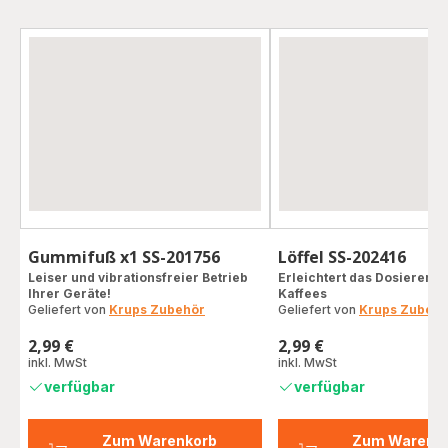
Gummifuß x1 SS-201756
Löffel SS-202416
Leiser und vibrationsfreier Betrieb
Erleichtert das Dosieren I
Ihrer Geräte!
Kaffees
Geliefert von
Krups Zubehör
Geliefert von
Krups Zubehö
2,99 €
2,99 €
Preis
Preis
inkl. MwSt
inkl. MwSt
verfügbar
verfügbar
Zum Warenkorb
Zum Warenk