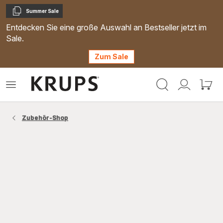
Summer Sale
Kopieren
Entdecken Sie eine große Auswahl an Bestseller jetzt im
Sale.
Zum Sale
Krups
Das
Mein
Mein
Homepage
Menü
Konto
Waren
öffnen
Zubehör-Shop