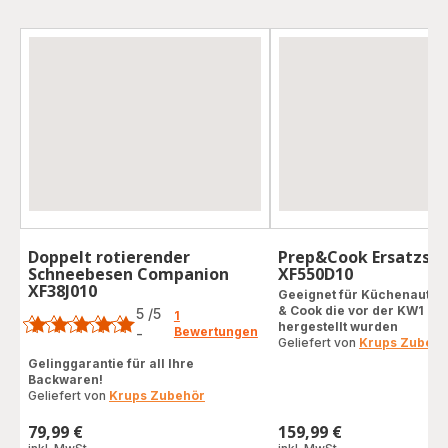
Doppelt rotierender
Prep&Cook Ersatzsch
Schneebesen Companion
XF550D10
XF38J010
Bewertung
Geeignet für Küchenautom
& Cook die vor der KW1 20
5
/5
1
hergestellt wurden
Bewertungen
-
Bewertung
Geliefert von
Krups Zubehö
mit
Gelinggarantie für all Ihre
Backwaren!
5
Geliefert von
Krups Zubehör
Sternen
(Durchschnitt)
79,99 €
159,99 €
Preis
Preis