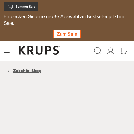
Summer Sale
Kopieren
Entdecken Sie eine große Auswahl an Bestseller jetzt im
Sale.
Zum Sale
Krups
Das
Mein
Mein
Homepage
Menü
Konto
Waren
öffnen
Zubehör-Shop