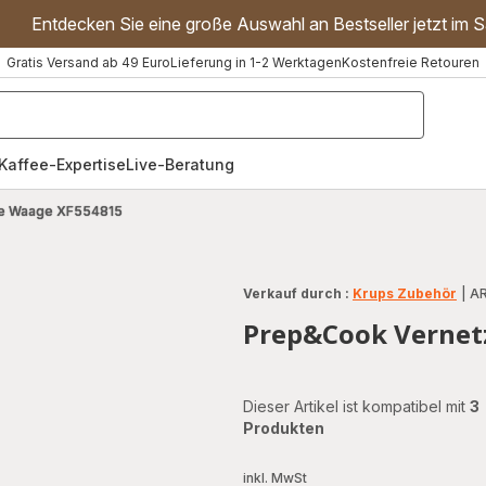
Entdecken Sie eine große Auswahl an Bestseller jetzt im S
Gratis Versand ab 49 Euro
Lieferung in 1-2 Werktagen
Kostenfreie Retouren
"Handmixer","Waffeleisen"]
Kaffee-Expertise
Live-Beratung
te Waage XF554815
Verkauf durch :
Krups Zubehör
|
AR
Prep&Cook Vernet
Dieser Artikel ist kompatibel mit
3
Produkten
inkl. MwSt