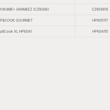
COOK4ME+ GRAMEEZ (CZ8568)
CZ856815
REP&COOK GOURMET
HP605117
ep&Cook XL HP60A1
HP60A115