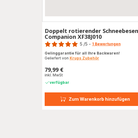
Doppelt rotierender Schneebese
Companion XF38J010
Bewertung
5
/5
-
1 Bewertungen
Bewertung
Gelinggarantie für all Ihre Backwaren!
mit
Geliefert von
Krups Zubehör
5
Sternen
79,99 €
Preis
(Durchschnitt)
inkl. MwSt
verfügbar
Zum Warenkorb hinzufügen