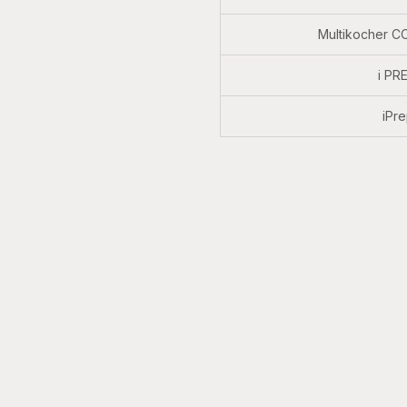
Multikocher 
i P
iPr