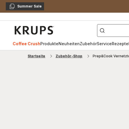
Summer Sale
Kopieren
["Kaffeevollautomat",
Krups
Homepage
Coffee Crush
Produkte
Neuheiten
Zubehör
Service
Rezepte
Startseite
Zubehör-Shop
Prep&Cook Vernetz