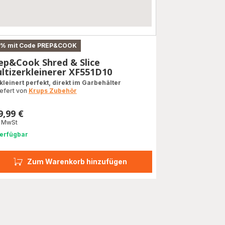
% mit Code PREP&COOK
ep&Cook Shred & Slice
ltizerkleinerer XF551D10
kleinert perfekt, direkt im Garbehälter
iefert von
Krups Zubehör
9,99 €
s
. MwSt
erfügbar
Zum Warenkorb hinzufügen