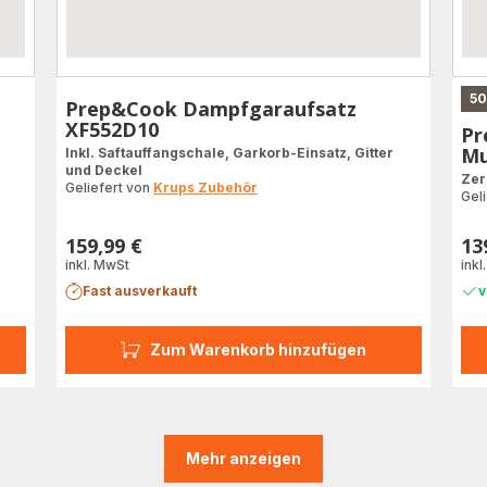
50
n
Prep&Cook Dampfgaraufsatz
XF552D10
Pr
Mu
Inkl. Saftauffangschale, Garkorb-Einsatz, Gitter
und Deckel
Zer
Geliefert von
Krups Zubehör
Gel
159,99 €
13
Preis
Prei
inkl. MwSt
inkl
Fast ausverkauft
v
Zum Warenkorb hinzufügen
Mehr anzeigen