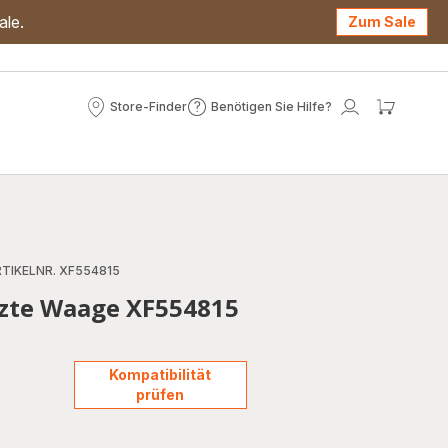
ale.
Zum Sale
Store-Finder
Benötigen Sie Hilfe?
Store-
Benötigen
Mein
Mein
Finder
Sie
Konto
Waren
Hilfe?
TIKELNR. XF554815
zte Waage XF554815
Kompatibilität
prüfen