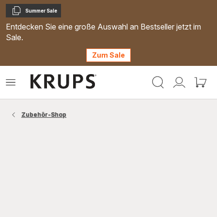
Summer Sale
Kopieren
Entdecken Sie eine große Auswahl an Bestseller jetzt im
Sale.
Zum Sale
Krups
Das
Mein
Mein
Homepage
Menü
Konto
Waren
öffnen
Zubehör-Shop