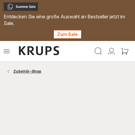
Summer Sale
Kopieren
Entdecken Sie eine große Auswahl an Bestseller jetzt im
Sale.
Zum Sale
Krups
Das
Mein
Mein
Homepage
Menü
Konto
Waren
öffnen
Zubehör-Shop