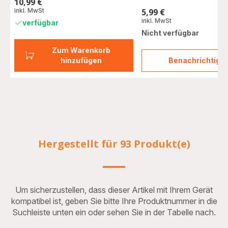
10,99 €
Preis
inkl. MwSt
5,99 €
Preis
inkl. MwSt
verfügbar
Nicht verfügbar
Zum Warenkorb
hinzufügen
Benachrichtigu
Entkal
in
Pulve
2
Stk.
F054
Hergestellt für 93 Produkt(e)
Um sicherzustellen, dass dieser Artikel mit Ihrem Gerät
kompatibel ist, geben Sie bitte Ihre Produktnummer in die
Suchleiste unten ein oder sehen Sie in der Tabelle nach.