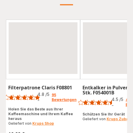
Filterpatrone Claris F08801
Entkalker in Pulverf
Bewertung
Stk. F054001B
Bewertung
4.8
/5
95
4.5
/5
Bewertungen
-
49
ratings.4.8
Bew
-
ratings.4.5
Holen Sie das Beste aus Ihrer
Kaffeemaschine und Ihrem Kaffee
Schützen Sie Ihr Gerät
heraus
Geliefert von
Krups Zubehö
Geliefert von
Krups Shop