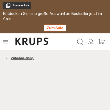
Summer Sale
Kopieren
Entdecken Sie eine große Auswahl an Bestseller jetzt im
Sale.
Zum Sale
Krups
Das
Mein
Mein
Homepage
Menü
Konto
Waren
öffnen
Zubehör-Shop