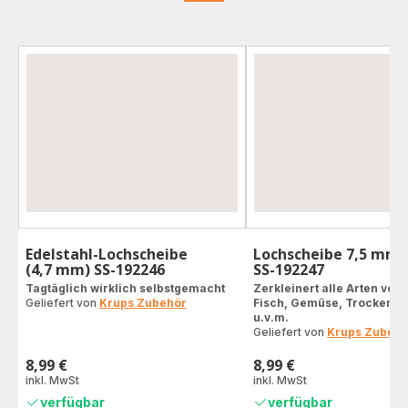
Edelstahl-Lochscheibe
Lochscheibe 7,5 mm 
(4,7 mm) SS-192246
SS-192247
Tagtäglich wirklich selbstgemacht
Zerkleinert alle Arten von 
Geliefert von
Krups Zubehör
Fisch, Gemüse, Trockenfr
u.v.m.
Geliefert von
Krups Zubehö
8,99 €
8,99 €
Preis
Preis
inkl. MwSt
inkl. MwSt
verfügbar
verfügbar