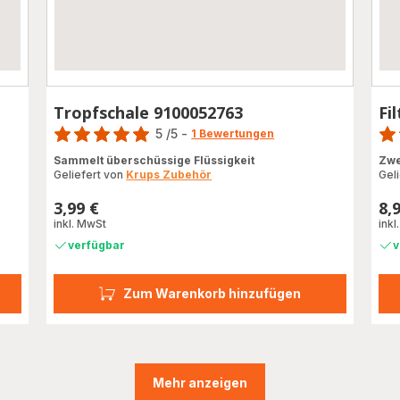
Tropfschale 9100052763
Fi
Bewertung
Bewe
5
/5
-
1 Bewertungen
Bewertung
rati
Sammelt überschüssige Flüssigkeit
Zwe
mit
Geliefert von
Krups Zubehör
Gel
5
Sternen
3,99 €
8,
Preis
Prei
(Durchschnitt)
inkl. MwSt
inkl
verfügbar
v
Zum Warenkorb hinzufügen
Mehr anzeigen