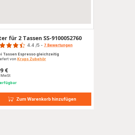
lter für 2 Tassen SS-9100052760
rtung
4.4
/5
-
7 Bewertungen
ngs.4.4
i Tassen Espresso gleichzeitig
iefert von
Krups Zubehör
99 €
s
. MwSt
erfügbar
Zum Warenkorb hinzufügen