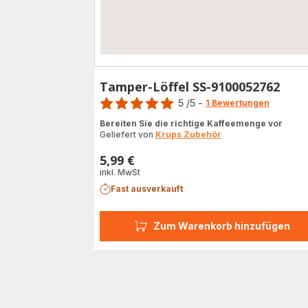
Tamper-Löffel SS-9100052762
Bewertung
5
/5
-
1 Bewertungen
Bewertung
Bereiten Sie die richtige Kaffeemenge vor
mit
Geliefert von
Krups Zubehör
5
Sternen
5,99 €
Preis
(Durchschnitt)
inkl. MwSt
Fast ausverkauft
Zum Warenkorb hinzufügen