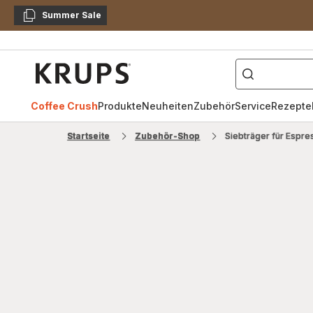
Summer Sale
Kopieren
["Kaffeevollautomat",
Krups
Homepage
Coffee Crush
Produkte
Neuheiten
Zubehör
Service
Rezepte
Startseite
Zubehör-Shop
Siebträger für Esp