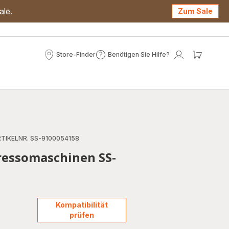
ale.
Zum Sale
Store-Finder
Benötigen Sie Hilfe?
Store-
Benötigen
Mein
Mein
Finder
Sie
Konto
Waren
Hilfe?
TIKELNR. SS-9100054158
pressomaschinen SS-
Kompatibilität
prüfen