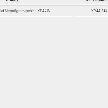
tial Siebträgermaschine XP4418
XP441810