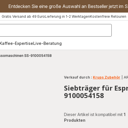
Entdecken Sie eine große Auswahl an Bestseller jetzt im S
Gratis Versand ab 49 Euro
Lieferung in 1-2 Werktagen
Kostenfreie Retouren
"Handmixer","Waffeleisen"]
Kaffee-Expertise
Live-Beratung
ressomaschinen SS-9100054158
Verkauf durch :
Krups Zubehör
|
AR
Siebträger für Es
9100054158
Dieser Artikel ist kompatibel mit
1
Produkten