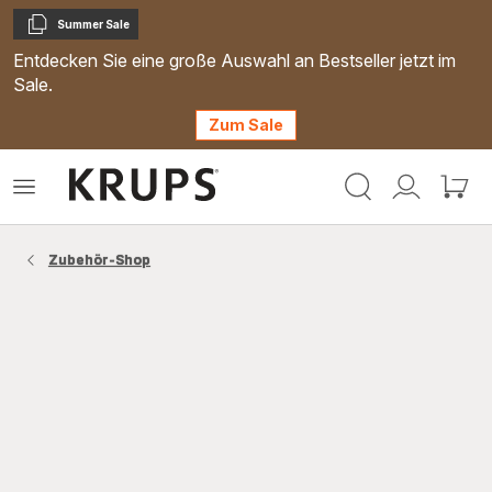
Summer Sale
Kopieren
Entdecken Sie eine große Auswahl an Bestseller jetzt im
Sale.
Zum Sale
Krups
Das
Mein
Mein
Homepage
Menü
Konto
Waren
öffnen
Zubehör-Shop