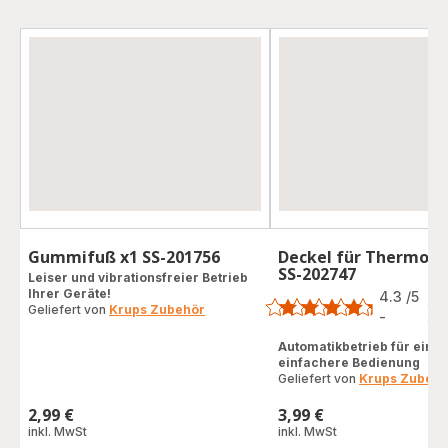
Gummifuß x1 SS-201756
Deckel für Thermos
SS-202747
Leiser und vibrationsfreier Betrieb
Bewertung
Ihrer Geräte!
4.3
/5
4
Geliefert von
Krups Zubehör
Be
-
ratings.4.3
Automatikbetrieb für eine
einfachere Bedienung
Geliefert von
Krups Zubehö
2,99 €
3,99 €
Preis
Preis
inkl. MwSt
inkl. MwSt