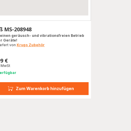
ß MS-208948
 einen geräusch- und vibrationsfreien Betrieb
er Geräte!
iefert von
Krups Zubehör
99 €
s
. MwSt
erfügbar
Zum Warenkorb hinzufügen