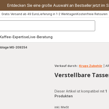
Entdecken Sie eine große Auswahl an Bestseller jetzt im S
Gratis Versand ab 49 Euro
Lieferung in 1-2 Werktagen
Kostenfreie Retouren
"Handmixer","Waffeleisen"]
Kaffee-Expertise
Live-Beratung
nablage MS-209254
Verkauf durch :
Krups Zubehör
|
AR
Verstellbare Tass
Dieser Artikel ist kompatibel mit
1
Produkten
inkl. MwSt