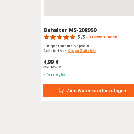
Behälter MS-208959
Bewertung
5
/5
-
1 Bewertungen
Bewertung
Für gebrauchte Kapseln
mit
Geliefert von
Krups Zubehör
5
Sternen
4,99 €
Preis
(Durchschnitt)
inkl. MwSt
verfügbar
Zum Warenkorb hinzufügen