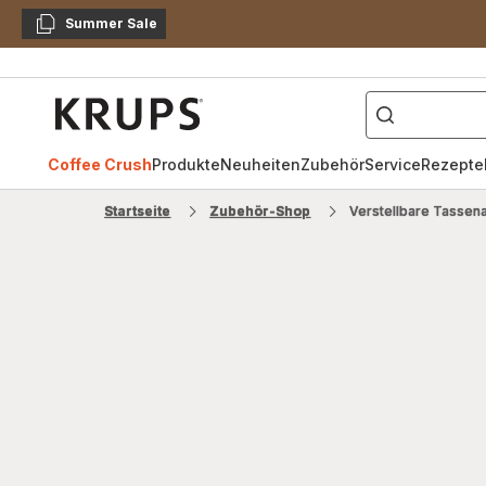
Summer Sale
Kopieren
["Kaffeevollautomat",
Krups
Homepage
Coffee Crush
Produkte
Neuheiten
Zubehör
Service
Rezepte
Startseite
Zubehör-Shop
Verstellbare Tasse