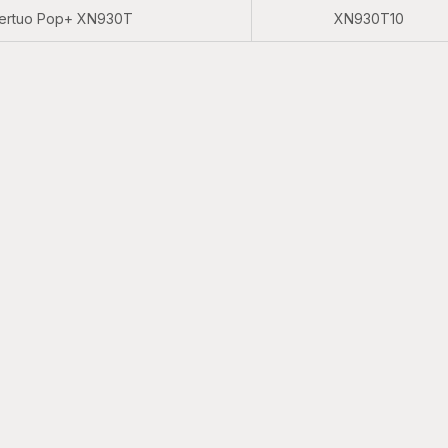
ertuo Pop+ XN930T
XN930T10