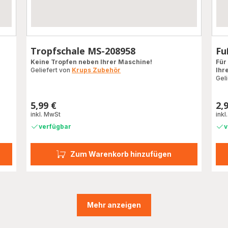
Tropfschale MS-208958
Fu
Keine Tropfen neben Ihrer Maschine!
Für
Geliefert von
Krups Zubehör
Ihr
Gel
5,99 €
2,
Preis
Prei
inkl. MwSt
inkl
verfügbar
v
Zum Warenkorb hinzufügen
Mehr anzeigen