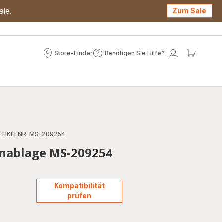
ale.
Zum Sale
Store-Finder
Benötigen Sie Hilfe?
Store-
Benötigen
Mein
Mein
Finder
Sie
Konto
Waren
Hilfe?
TIKELNR. MS-209254
enablage MS-209254
Kompatibilität
prüfen