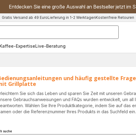
Entdecken Sie eine große Auswahl an Bestseller jetzt im S
Gratis Versand ab 49 Euro
Lieferung in 1-2 Werktagen
Kostenfreie Retouren
"Handmixer","Waffeleisen"]
Kaffee-Expertise
Live-Beratung
Bedienungsanleitungen und häufig gestellte Frage
it Grillplatte
rleichtern Sie sich das Leben und sparen Sie Zeit mit unseren Geb
nsere Gebrauchsanweisungen und FAQs wurden entwickelt, um all I
eantworten. Wählen Sie Ihre Produktkategorie, indem Sie auf das
amen oder die Referenznummer Ihres Produkts in das Suchfeld ein
ch suche