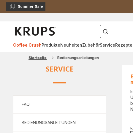
Summer Sale
Kopieren
["Kaffeevollautomat",
Krups
Homepage
Coffee Crush
Produkte
Neuheiten
Zubehör
Service
Rezepte
Startseite
Bedienungsanleitungen
SERVICE
m
E
U
b
FAQ
N
BEDIENUNGSANLEITUNGEN
I