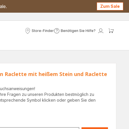
ale.
Zum Sale
Store-Finder
Benötigen Sie Hilfe?
Store-
Benötigen
Mein
Mein
Finder
Sie
Konto
Waren
Hilfe?
n Raclette mit heißem Stein und Raclette
rauchsanweisungen!
hre Fragen zu unseren Produkten bestmöglich zu
 entsprechende Symbol klicken oder geben Sie den
.