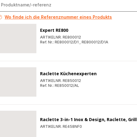
Wo finde ich die Referenznummer eines Produkts
Expert RE800
ARTIKELNR. RE800012
Ref. Nr.: RE800012/D1
,
RE800012/D1A
Expert
RE800
Expert
RE800
Raclette Küchenexperten
ARTIKELNR. RE850012
Ref. Nr.: RE850012/AL
Raclette
Küchenexperten
Raclette
Küchenexperten
Raclette 3-in-1 Inox & Design, Raclette, Gril
ARTIKELNR. RE458NF0
Raclette