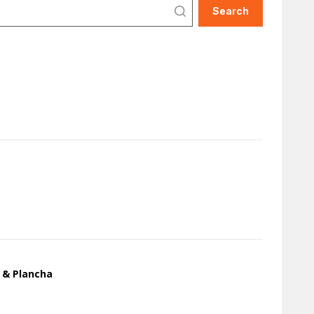
Search
Expert
RE800
Raclette
Küchenexper
l & Plancha
Raclette
3-