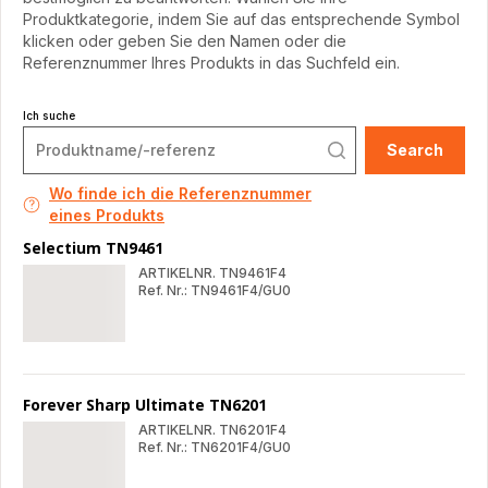
Produktkategorie, indem Sie auf das entsprechende Symbol
klicken oder geben Sie den Namen oder die
Referenznummer Ihres Produkts in das Suchfeld ein.
Ich suche
Search
Wo finde ich die Referenznummer
eines Produkts
Selectium TN9461
ARTIKELNR. TN9461F4
Ref. Nr.: TN9461F4/GU0
Selectium
Sel
TN9461
TN9
Forever Sharp Ultimate TN6201
ARTIKELNR. TN6201F4
Ref. Nr.: TN6201F4/GU0
Forever
For
Sharp
Sha