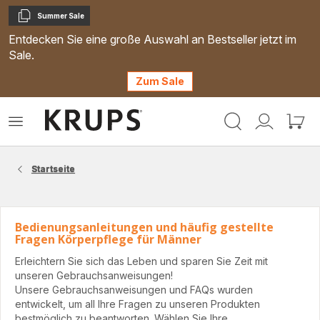
Summer Sale
Kopieren
Entdecken Sie eine große Auswahl an Bestseller jetzt im
Sale.
Zum Sale
Krups
Das
Mein
Mein
Homepage
Menü
Konto
Waren
öffnen
Startseite
Bedienungsanleitungen und häufig gestellte
Fragen Körperpflege für Männer
Erleichtern Sie sich das Leben und sparen Sie Zeit mit
unseren Gebrauchsanweisungen!
Unsere Gebrauchsanweisungen und FAQs wurden
entwickelt, um all Ihre Fragen zu unseren Produkten
bestmöglich zu beantworten. Wählen Sie Ihre