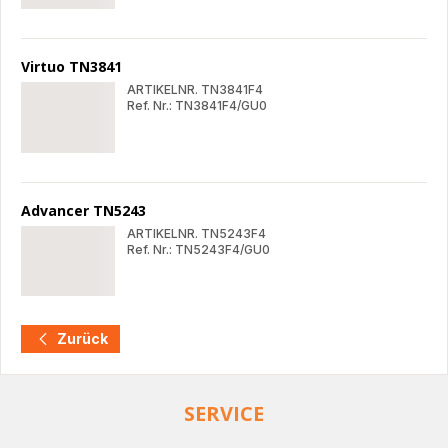
Ultimate
Ult
TN6201
TN6
Virtuo TN3841
ARTIKELNR. TN3841F4
Ref. Nr.: TN3841F4/GU0
Virtuo
Vir
TN3841
TN3
Advancer TN5243
ARTIKELNR. TN5243F4
Ref. Nr.: TN5243F4/GU0
Advancer
Adv
TN5243
TN5
Zurück
SERVICE