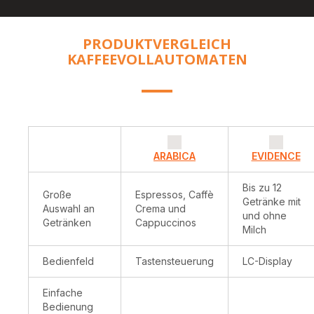
FIT
EVERY
TASTE
PRODUKTVERGLEICH
AND
KAFFEEVOLLAUTOMATEN
LIFESTY
ARABICA
EVIDENCE
Bis zu 12
Große
Espressos, Caffè
Getränke mit
Auswahl an
Crema und
und ohne
Getränken
Cappuccinos
Milch
Bedienfeld
Tastensteuerung
LC-Display
Einfache
Bedienung