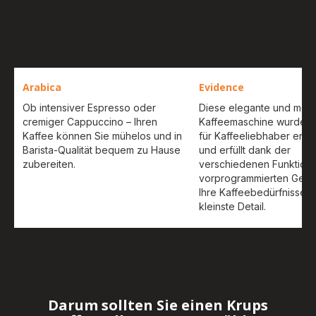
Arabica
Evidence
Ob intensiver Espresso oder
Diese elegante und mod
cremiger Cappuccino – Ihren
Kaffeemaschine wurde sp
Kaffee können Sie mühelos und in
für Kaffeeliebhaber entw
Barista-Qualität bequem zu Hause
und erfüllt dank der
zubereiten.
verschiedenen Funktion
vorprogrammierten Geträ
Ihre Kaffeebedürfnisse bi
kleinste Detail.
Darum sollten Sie einen Krups