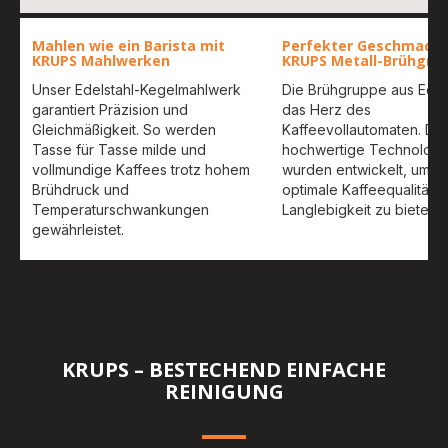
Mahlen wie ein Barista mit
Perfekter Geschmack 
KRUPS Mahlwerken
KRUPS Metall-Brühgru
Unser Edelstahl-Kegelmahlwerk
Die Brühgruppe aus Edels
garantiert Präzision und
das Herz des
Gleichmäßigkeit. So werden
Kaffeevollautomaten. Di
Tasse für Tasse milde und
hochwertige Technologi
vollmundige Kaffees trotz hohem
wurden entwickelt, um e
Brühdruck und
optimale Kaffeequalität 
Temperaturschwankungen
Langlebigkeit zu bieten.
gewährleistet.
KRUPS – BESTECHEND EINFACHE
REINIGUNG