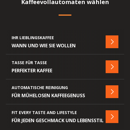
Kaffeevollautomaten wählen
IHR LIEBLINGSKAFFEE
Offen
WANN UND WIE SIE WOLLEN
-
IHR
LIEBLIN
TASSE FÜR TASSE
Offen
PERFEKTER KAFFEE
-
TASSE
FÜR
AUTOMATISCHE REINIGUNG
TASSE
Offen
FÜR MÜHELOSEN KAFFEEGENUSS
-
AUTOMA
REINIGU
FIT EVERY TASTE AND LIFESTYLE
Offen
FÜR JEDEN GESCHMACK UND LEBENSSTIL
-