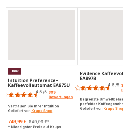
-100€
Evidence Kaffeevoll
EA897B
Intuition Preference+
Bewertung
Kaffeevollautomat EA875U
4.6
/5
381
Bewertung
Bew
-
4.5
/5
309
ratings.4.6
Bewertungen
-
Begrenzte Umweltbelastun
ratings.4.5
perfekter Kaffeegeschma
Vertrauen Sie Ihrer Intuition
Geliefert von
Krups Shop
Geliefert von
Krups Shop
749,99 €
849,99 €
*
Ermäßigter
Ursprünglicher
* Niedrigster Preis auf Krups
Preis
Preis