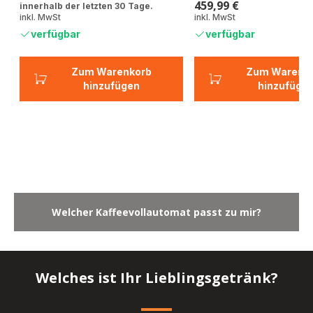
459,99 €
innerhalb der letzten 30 Tage.
Preis
inkl. MwSt
inkl. MwSt
verfügbar
verfügbar
Zum Warenkorb
Zum Warenk
hinzufügen
hinzufüge
Welcher Kaffeevollautomat passt zu mir?
Mehr
anzeigen
-
Welcher
Welches ist Ihr Lieblingsgetränk?
Kaffeevollautomat
passt
zu