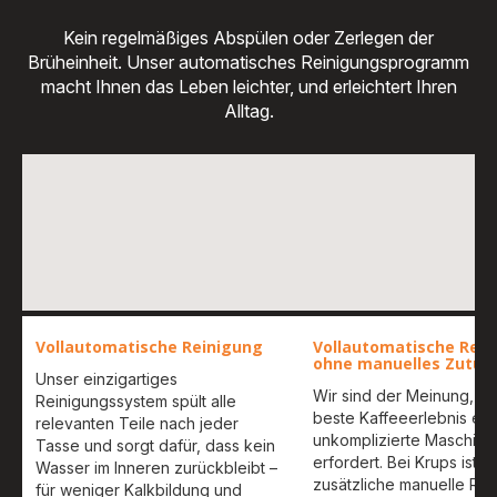
Kein regelmäßiges Abspülen oder Zerlegen der
Brüheinheit. Unser automatisches Reinigungsprogramm
macht Ihnen das Leben leichter, und erleichtert Ihren
Alltag.
Vollautomatische Reinigung
Vollautomatische Rein
ohne manuelles Zutun
Unser einzigartiges
Wir sind der Meinung, d
Reinigungssystem spült alle
beste Kaffeeerlebnis ech
relevanten Teile nach jeder
unkomplizierte Maschine
Tasse und sorgt dafür, dass kein
erfordert. Bei Krups ist k
Wasser im Inneren zurückbleibt –
zusätzliche manuelle Rei
für weniger Kalkbildung und