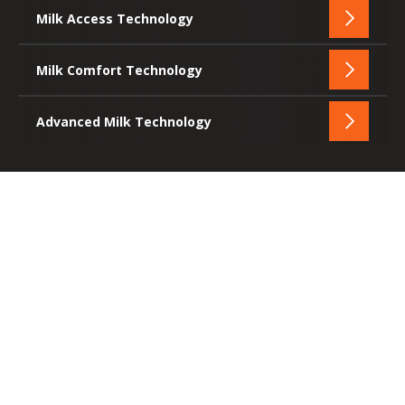
Bei
Milk Access Technology
Offen
Krups
-
zählt
Milk
der
Milk Comfort Technology
Offen
Access
perfekte
-
Technol
Schaum
Milk
Advanced Milk Technology
Offen
Comfort
-
Technol
Advanc
Milk
Technol