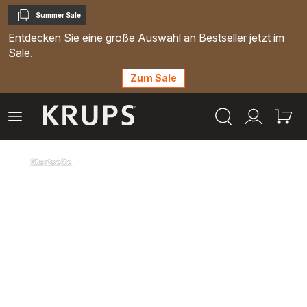
Summer Sale
Kopieren
Entdecken Sie eine große Auswahl an Bestseller jetzt im
Sale.
Zum Sale
Krups
Das
Mein
Mein
Homepage
Menü
Konto
Waren
öffnen
Startseite
Genießen Sie unvergleichliche Kaffee-
Perfektion