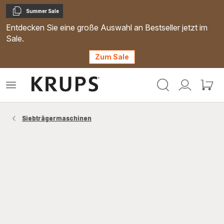
Summer Sale
Kopieren
Entdecken Sie eine große Auswahl an Bestseller jetzt im
Sale.
Zum Sale
Krups
Das
Mein
Mein
Homepage
Menü
Konto
Waren
öffnen
Siebträgermaschinen