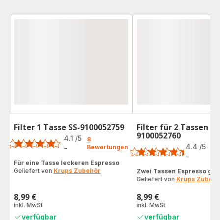
Filter 1 Tasse SS-9100052759
Filter für 2 Tassen SS
Bewertung
9100052760
Bewertung
4.1
/5
8
4.4
/5
Bewertungen
-
7
ratings.4.1
Be
-
ratings.4.4
Für eine Tasse leckeren Espresso
Geliefert von
Krups Zubehör
Zwei Tassen Espresso glei
Geliefert von
Krups Zubehö
8,99 €
8,99 €
Preis
Preis
inkl. MwSt
inkl. MwSt
verfügbar
verfügbar