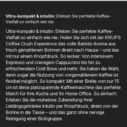
Crush
Experience
und
Milchkännchen
Ultra-kompakt & intuitiv:
Erleben Sie perfekte Kaffee-
-
Vielfalt so einfach wie nie.
359,99 €<br>
<span
class="is-
Ultra-kompakt & intuitiv: Erleben Sie perfekte Kaffee-
caption
Vielfalt so einfach wie nie. Holen Sie sich mit der KRUPS
is-
medium">inkl.
Coffee Crush Experience das volle Barista-Aroma aus
MwSt</span>
frisch gemahlenen Bohnen direkt nach Hause – und das
mit nur einem Knopfdruck. So lecker: Von intensivem
Espresso und cremigem Cappuccino bis hin zu
erfrischendem Cold Brew und mehr. Sie haben die Wahl,
denn sogar die Nutzung von vorgemahlenem Kaffee ist
flexibel möglich. So kompakt: Mit einer Breite von nur 15
cm ist diese platzsparende Kaffeemaschine das perfekte
Match für Ihre Küche und Ihr Home Office. So einfach:
Erleben Sie die mühelose Zubereitung Ihrer
Lieblingsgetränke intuitiv per Knopfdruck, direkt von der
Bohne in die Tasse – und das ganz ohne nervige
Reinigung einer Brühgruppe.