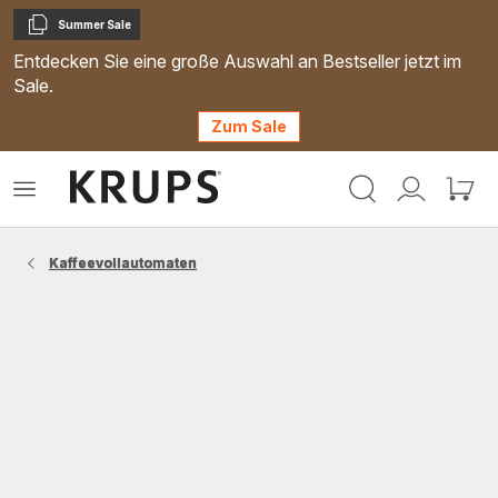
Summer Sale
Kopieren
Entdecken Sie eine große Auswahl an Bestseller jetzt im
Sale.
Zum Sale
Krups
Das
Mein
Mein
Homepage
Menü
Konto
Waren
öffnen
Kaffeevollautomaten