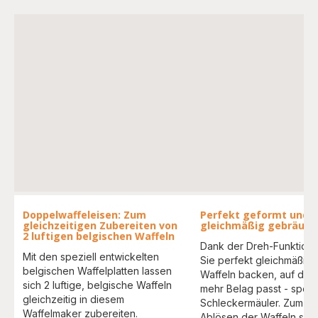
Doppelwaffeleisen: Zum
Perfekt geformt und
gleichzeitigen Zubereiten von
gleichmäßig gebräunt
2 luftigen belgischen Waffeln
Dank der Dreh-Funktion
Mit den speziell entwickelten
Sie perfekt gleichmäßig
belgischen Waffelplatten lassen
Waffeln backen, auf die
sich 2 luftige, belgische Waffeln
mehr Belag passt - spezie
gleichzeitig in diesem
Schleckermäuler. Zum ei
Waffelmaker zubereiten.
Ablösen der Waffeln sind