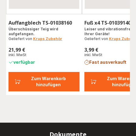
Auffangblech TS-01038160
Fuß x4 TS-01039140
Überschüssiger Teig wird
Leiser und vibrationsfreier
aufgefangen.
Ihrer Geräte!
Geliefert von
Krups Zubehör
Geliefert von
Krups Zubehö
21,99 €
3,99 €
Preis
Preis
inkl. MwSt
inkl. MwSt
verfügbar
Fast ausverkauft
Zum Warenkorb
Zum Warenk
hinzufügen
hinzufüge
Dokumente