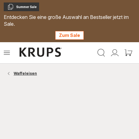
Summer Sale
Kopieren
Entdecken Sie eine große Auswahl an Bestseller jetzt im
Sale.
Zum Sale
Krups
Das
Mein
Mein
Homepage
Menü
Konto
Waren
öffnen
Waffeleisen