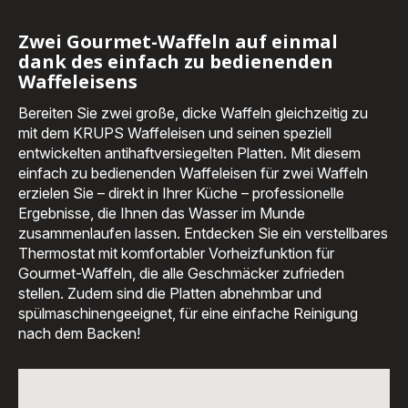
Waffeleisen
Waffeleisen
FDD95D
FDD95D
und
und
Zwei Gourmet-Waffeln auf einmal
FDK
Handmixer
dank des einfach zu bedienenden
Iconic
3Mix9000
Sandwichmaker
-
Waffeleisens
-
179,99 €<br>
160,99 €<br>
<span
Bereiten Sie zwei große, dicke Waffeln gleichzeitig zu
<span
class="is-
class="is-
caption
mit dem KRUPS Waffeleisen und seinen speziell
caption
is-
entwickelten antihaftversiegelten Platten. Mit diesem
is-
medium">inkl.
medium">inkl.
MwSt</span>
einfach zu bedienenden Waffeleisen für zwei Waffeln
MwSt</span>
erzielen Sie – direkt in Ihrer Küche – professionelle
Ergebnisse, die Ihnen das Wasser im Munde
zusammenlaufen lassen. Entdecken Sie ein verstellbares
Thermostat mit komfortabler Vorheizfunktion für
Gourmet-Waffeln, die alle Geschmäcker zufrieden
stellen. Zudem sind die Platten abnehmbar und
spülmaschinengeeignet, für eine einfache Reinigung
nach dem Backen!