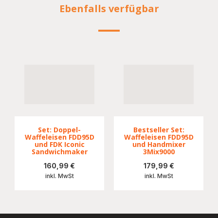
Ebenfalls verfügbar
Set: Doppel-
Bestseller Set:
Waffeleisen FDD95D
Waffeleisen FDD95D
und FDK Iconic
und Handmixer
Sandwichmaker
3Mix9000
160,99 €
179,99 €
inkl. MwSt
inkl. MwSt
Mehr
Mehr
anzeigen
anzeigen
-
-
Set:
Bestseller
Doppel-
Set: