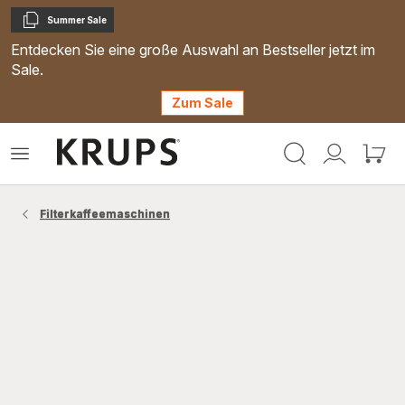
Summer Sale
Kopieren
Entdecken Sie eine große Auswahl an Bestseller jetzt im
Sale.
Zum Sale
Krups
Das
Mein
Mein
Homepage
Menü
Konto
Waren
öffnen
Filterkaffeemaschinen