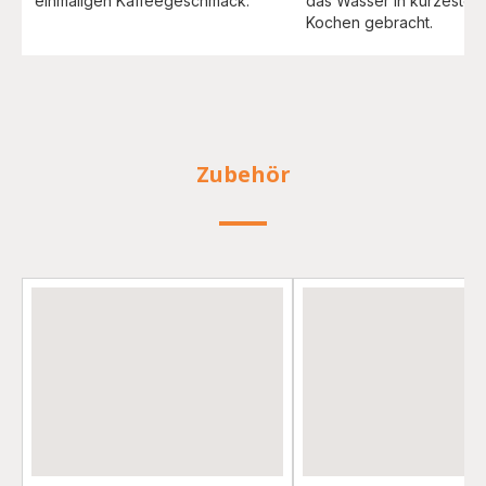
einmaligen Kaffeegeschmack.
das Wasser in kürzester 
Kochen gebracht.
Zubehör