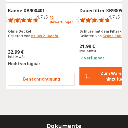
Kanne XB900401
Dauerfilter XB900501
Bewertung
Bewertung
4.7
/5
4.7
/5
12
3
Bewertungen
Be
-
-
ratings.4.7
ratings.4.7
Ohne Deckel
Schluss mit dem Filterkauf
Geliefert von
Krups Zubehör
Geliefert von
Krups Zubehö
21,99 €
Preis
32,99 €
inkl. MwSt
Preis
inkl. MwSt
verfügbar
Nicht verfügbar
Zum Warenk
Benachrichtigung
hinzufüge
Kanne
XB900401
Dokumente