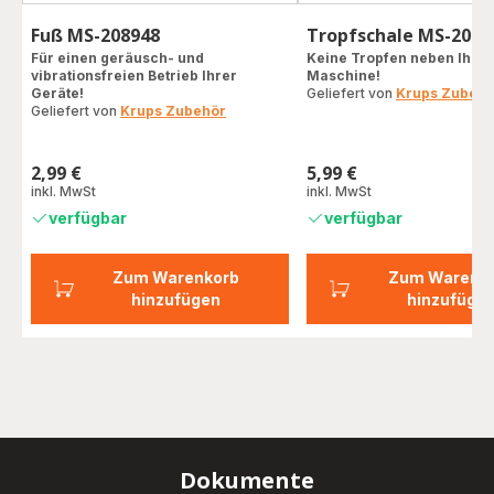
Fuß MS-208948
Tropfschale MS-2089
Für einen geräusch- und
Keine Tropfen neben Ihrer
vibrationsfreien Betrieb Ihrer
Maschine!
Geräte!
Geliefert von
Krups Zubehö
Geliefert von
Krups Zubehör
2,99 €
5,99 €
Preis
Preis
inkl. MwSt
inkl. MwSt
verfügbar
verfügbar
Zum Warenkorb
Zum Warenk
hinzufügen
hinzufüge
Dokumente