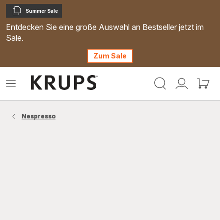
Summer Sale
Kopieren
Entdecken Sie eine große Auswahl an Bestseller jetzt im
Sale.
Zum Sale
Krups
Das
Mein
Mein
Homepage
Menü
Konto
Waren
öffnen
Nespresso