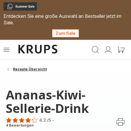
Summer Sale
Kopieren
Entdecken Sie eine große Auswahl an Bestseller jetzt im
Sale.
Zum Sale
Krups
Das
Mein
Mein
Homepage
Menü
Konto
Waren
öffnen
Rezepte Übersicht
Ananas-Kiwi-
Sellerie-Drink
4.2
/5
-
ratings.4.2
4 Bewertungen