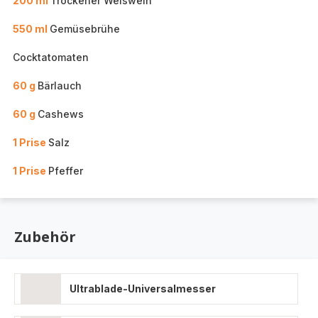
200 ml
Trockener Weiswein
550 ml
Gemüsebrühe
Cocktatomaten
60 g
Bärlauch
60 g
Cashews
1 Prise
Salz
1 Prise
Pfeffer
Zubehör
Ultrablade-Universalmesser