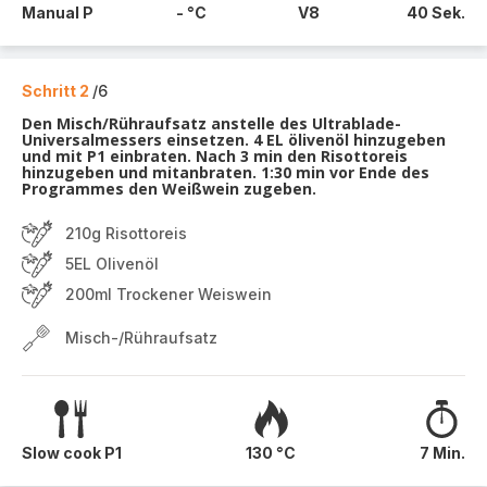
Manual P
- °C
V8
40 Sek.
Schritt 2
/6
Den Misch/Rühraufsatz anstelle des Ultrablade-
Universalmessers einsetzen. 4 EL ölivenöl hinzugeben
und mit P1 einbraten. Nach 3 min den Risottoreis
hinzugeben und mitanbraten. 1:30 min vor Ende des
Programmes den Weißwein zugeben.
210g Risottoreis
5EL Olivenöl
200ml Trockener Weiswein
Misch-/Rühraufsatz
Slow cook P1
130 °C
7 Min.