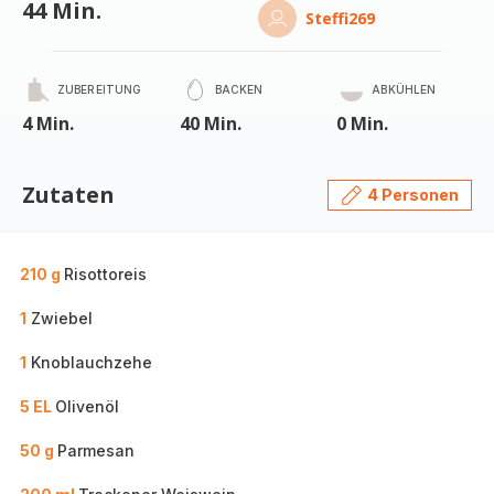
44 Min.
Steffi269
ZUBEREITUNG
BACKEN
ABKÜHLEN
4 Min.
40 Min.
0 Min.
Zutaten
4 Personen
210 g
Risottoreis
1
Zwiebel
1
Knoblauchzehe
5 EL
Olivenöl
50 g
Parmesan