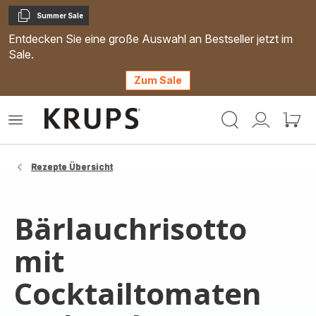
Summer Sale
Kopieren
Entdecken Sie eine große Auswahl an Bestseller jetzt im
Sale.
Zum Sale
Krups
Das
Mein
Mein
Homepage
Menü
Konto
Waren
öffnen
Rezepte Übersicht
Bärlauchrisotto
mit
Cocktailtomaten