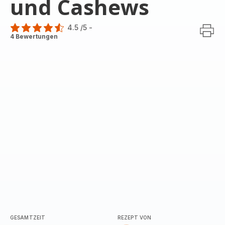
und Cashews
4.5
/5
-
ratings.4.5
4 Bewertungen
GESAMTZEIT
REZEPT VON