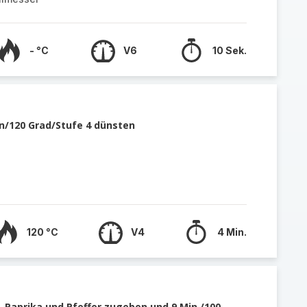
- °C
V6
10 Sek.
n/120 Grad/Stufe 4 dünsten
120 °C
V4
4 Min.
, Paprika und Pfeffer zugeben und 9 Min./100