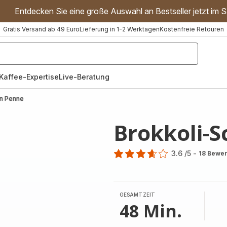
Entdecken Sie eine große Auswahl an Bestseller jetzt im S
Gratis Versand ab 49 Euro
Lieferung in 1-2 Werktagen
Kostenfreie Retouren
"Handmixer","Waffeleisen"]
Kaffee-Expertise
Live-Beratung
en Penne
Brokkoli-
3.6
/5
-
18 Bewe
ratings.3.6
GESAMTZEIT
48 Min.