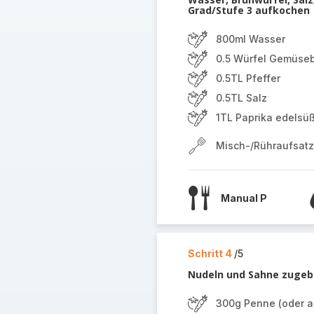
Grad/Stufe 3 aufkochen
800ml Wasser
0.5 Würfel Gemüse
0.5TL Pfeffer
0.5TL Salz
1TL Paprika edelsü
Misch-/Rühraufsatz
Manual P
Schritt 4
/5
Nudeln und Sahne zugebe
300g Penne (oder a