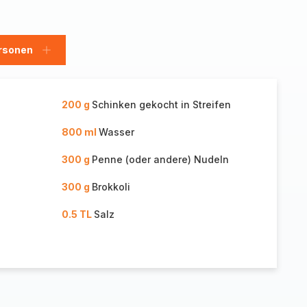
rsonen
en
Personen
hinzufügen
200 g
Schinken gekocht in Streifen
800 ml
Wasser
300 g
Penne (oder andere) Nudeln
300 g
Brokkoli
0.5 TL
Salz