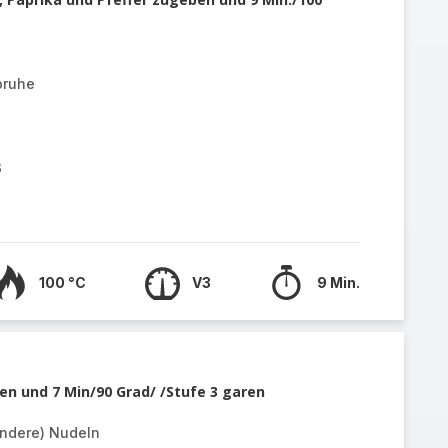
bruhe
ß
100 °C
V3
9 Min.
n und 7 Min/90 Grad/ /Stufe 3 garen
ndere) Nudeln