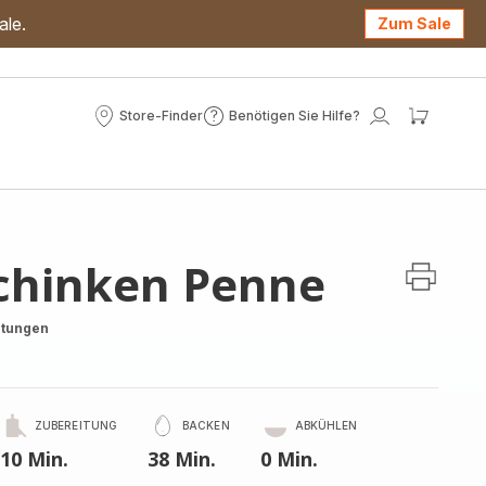
ale.
Zum Sale
Store-Finder
Benötigen Sie Hilfe?
Store-
Benötigen
Mein
Mein
Finder
Sie
Konto
Waren
Hilfe?
Schinken Penne
rtungen
ZUBEREITUNG
BACKEN
ABKÜHLEN
10 Min.
38 Min.
0 Min.