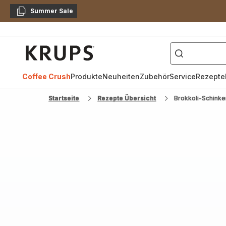
Summer Sale
Kopieren
["Kaffeevollautomat",
Krups
Homepage
Coffee Crush
Produkte
Neuheiten
Zubehör
Service
Rezepte
Startseite
Rezepte Übersicht
Brokkoli-Schink