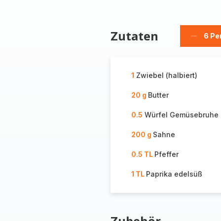
Zutaten
6 Pe
Person
löschen
1
Zwiebel (halbiert)
20 g
Butter
0.5
Würfel Gemüsebruhe
200 g
Sahne
0.5 TL
Pfeffer
1 TL
Paprika edelsüß
Zubehör