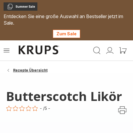
Summer Sale
Kopieren
Entdecken Sie eine große Auswahl an Bestseller jetzt im
Sale.
Zum Sale
Krups
Das
Mein
Mein
Homepage
Menü
Konto
Waren
öffnen
Rezepte Übersicht
Butterscotch Likör
-
/5
-
ratings.0